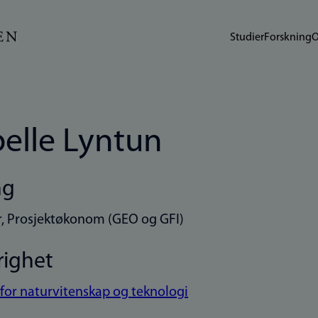
Studier
Forskning
O
belle Lyntun
ng
, Prosjektøkonom (GEO og GFI)
righet
 for naturvitenskap og teknologi