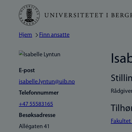
Hopp
til
hovedinnhold
Hjem
Finn ansatte
Navigasjonssti
Isa
E-post
Stilli
isabelle.lyntun@uib.no
Rådgiver
Telefonnummer
+47 55583165
Tilhø
Besøksadresse
Fakultet
Allégaten 41