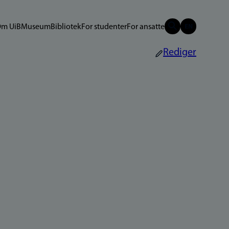
m UiB
Museum
Bibliotek
For studenter
For ansatte
Rediger