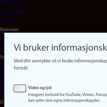
Finn ansatte
(no)
Finn forsker
Presse
Snarveier
Finn studier
Vi bruker informasjonsk
Ledige stillinger
Sosiale medier
Med ditt samtykke vil vi bruke informasjonskap
Facebook
formål:
Instagram
LinkedIn
Video og lyd
Snapchat
Integrert innhold fra YouTube, Vimeo, Pano
kan sette sine egne informasjonskapsler.
Om nettstedet