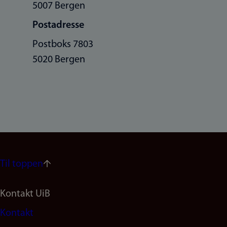
5007 Bergen
Postadresse
Postboks 7803
5020 Bergen
Til toppen
Footer
Kontakt UiB
Kontakt
navigation