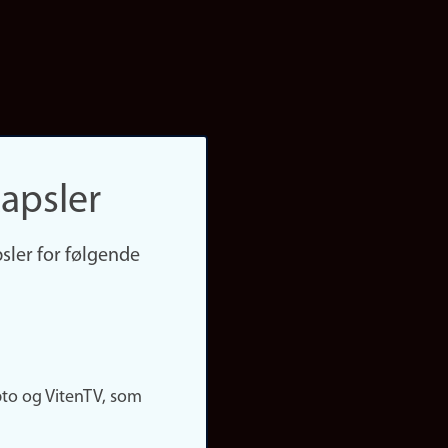
apsler
sler for følgende
pto og VitenTV, som