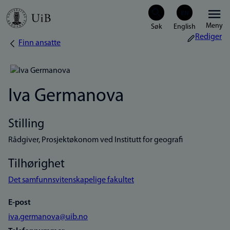
Hopp
Meny
til
Rediger
Finn ansatte
Navigasjonssti
hovedinnhold
Iva Germanova
Stilling
Rådgiver, Prosjektøkonom ved Institutt for geografi
Tilhørighet
Det samfunnsvitenskapelige fakultet
E-post
iva.germanova@uib.no