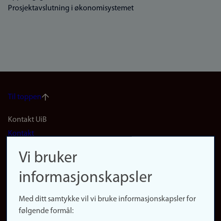
Prosjektavslutning i økonomisystemet
Til toppen
Footer
Kontakt UiB
Kontakt
navigation
Finn ansatte
Vi bruker
(no)
Finn forsker
informasjonskapsler
Presse
Snarveier
Med ditt samtykke vil vi bruke informasjonskapsler for
Finn studier
følgende formål:
Ledige stillinger