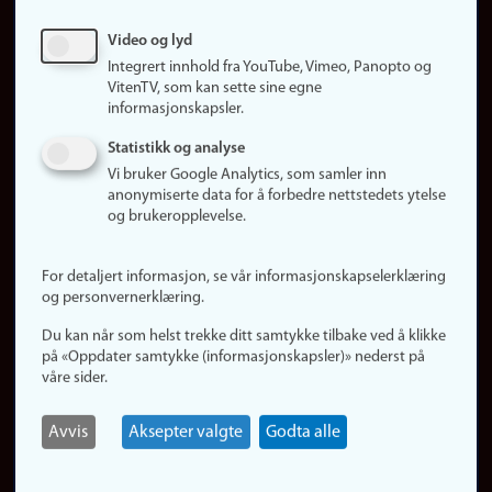
Sosiale medier
Video og lyd
Facebook
Integrert innhold fra YouTube, Vimeo, Panopto og
Instagram
VitenTV, som kan sette sine egne
informasjonskapsler.
LinkedIn
Snapchat
Statistikk og analyse
Om nettstedet
Vi bruker Google Analytics, som samler inn
anonymiserte data for å forbedre nettstedets ytelse
Informasjonskapsler
og brukeropplevelse.
Oppdater samtykke
(informasjonskapsler)
For detaljert informasjon, se vår informasjonskapselerklæring
Personvern
og personvernerklæring.
Tilgjengelighetserklæring
Du kan når som helst trekke ditt samtykke tilbake ved å klikke
på «Oppdater samtykke (informasjonskapsler)» nederst på
våre sider.
Logg inn
Rediger din ansattside
Avvis
Aksepter valgte
Godta alle
English