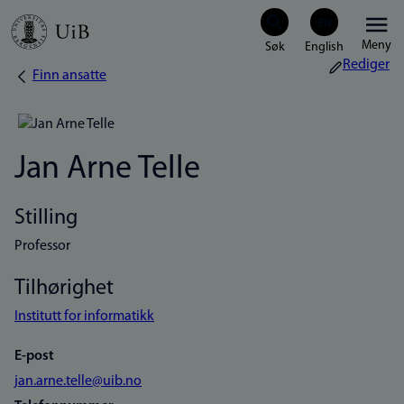
Hopp
Meny
til
Rediger
Finn ansatte
Navigasjonssti
hovedinnhold
Jan Arne Telle
Stilling
Professor
Tilhørighet
Institutt for informatikk
E-post
jan.arne.telle@uib.no