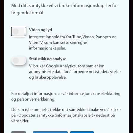
Med ditt samtykke vil vi bruke informasjonskapsler for
Finn studier
følgende formål:
Ledige stillinger
Sosiale medier
Video og lyd
Facebook
Integrert innhold fra YouTube, Vimeo, Panopto og
Instagram
VitenTV, som kan sette sine egne
informasjonskapsler.
LinkedIn
Snapchat
Statistikk og analyse
Om nettstedet
Vi bruker Google Analytics, som samler inn
anonymiserte data for å forbedre nettstedets ytelse
Informasjonskapsler
og brukeropplevelse.
Oppdater samtykke
(informasjonskapsler)
For detaljert informasjon, se vår informasjonskapselerklæring
Personvern
og personvernerklæring.
Tilgjengelighetserklæring
Du kan når som helst trekke ditt samtykke tilbake ved å klikke
på «Oppdater samtykke (informasjonskapsler)» nederst på
våre sider.
Logg inn
Rediger din ansattside