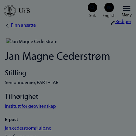
Hopp
Meny
til
Rediger
Finn ansatte
Navigasjonssti
hovedinnhold
Jan Magne Cederstrøm
Stilling
Senioringeniør, EARTHLAB
Tilhørighet
Institutt for geovitenskap
E-post
jan.cederstrom@uib.no