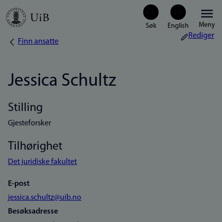
Hopp
Meny
til
Rediger
Finn ansatte
Navigasjonssti
hovedinnhold
Jessica Schultz
Stilling
Gjesteforsker
Tilhørighet
Det juridiske fakultet
E-post
jessica.schultz@uib.no
Besøksadresse