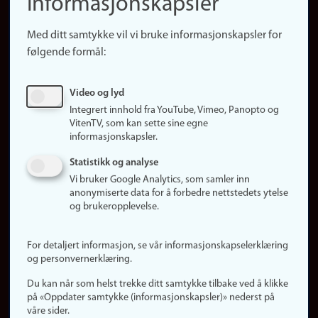
informasjonskapsler
Presse
Snarveier
Med ditt samtykke vil vi bruke informasjonskapsler for
Finn studier
følgende formål:
Ledige stillinger
Sosiale medier
Video og lyd
Facebook
Integrert innhold fra YouTube, Vimeo, Panopto og
Instagram
VitenTV, som kan sette sine egne
informasjonskapsler.
LinkedIn
Snapchat
Statistikk og analyse
Om nettstedet
Vi bruker Google Analytics, som samler inn
anonymiserte data for å forbedre nettstedets ytelse
Informasjonskapsler
og brukeropplevelse.
Oppdater samtykke
(informasjonskapsler)
For detaljert informasjon, se vår informasjonskapselerklæring
Personvern
og personvernerklæring.
Tilgjengelighetserklæring
Du kan når som helst trekke ditt samtykke tilbake ved å klikke
på «Oppdater samtykke (informasjonskapsler)» nederst på
våre sider.
Logg inn