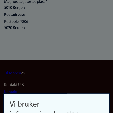
Magnus Lagabøtes plass 1
5010 Bergen
Postadresse
Postboks 7806
5020 Bergen
Til toppen
Footer
Kontakt UiB
Kontakt
navigation
Finn ansatte
Vi bruker
(no)
Finn forsker