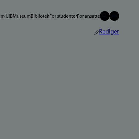
m UiB
Museum
Bibliotek
For studenter
For ansatte
Rediger