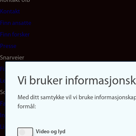
Footer
Kontakt UiB
Kontakt
navigation
Finn ansatte
(no)
Finn forsker
Presse
Snarveier
Finn studier
Vi bruker informasjonsk
Ledige stillinger
Sosiale medier
Med ditt samtykke vil vi bruke informasjonskap
Facebook
formål:
Instagram
LinkedIn
Video og lyd