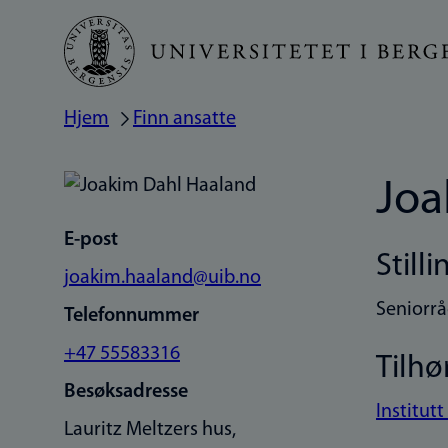
Hopp
til
hovedinnhold
Hjem
Finn ansatte
Navigasjonssti
Joa
E-post
Stilli
joakim.haaland@uib.no
Seniorrå
Telefonnummer
+47 55583316
Tilhø
Besøksadresse
Institut
Lauritz Meltzers hus,