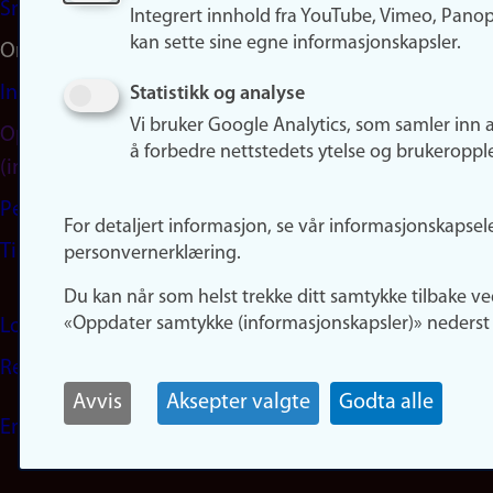
Snapchat
Integrert innhold fra YouTube, Vimeo, Pano
kan sette sine egne informasjonskapsler.
Om nettstedet
Informasjonskapsler
Statistikk og analyse
Vi bruker Google Analytics, som samler inn 
Oppdater samtykke
å forbedre nettstedets ytelse og brukeroppl
(informasjonskapsler)
Personvern
For detaljert informasjon, se vår informasjonskapsel
Tilgjengelighetserklæring
personvernerklæring.
Du kan når som helst trekke ditt samtykke tilbake ve
«Oppdater samtykke (informasjonskapsler)» nederst 
Logg inn
Rediger din ansattside
Avvis
Aksepter valgte
Godta alle
English