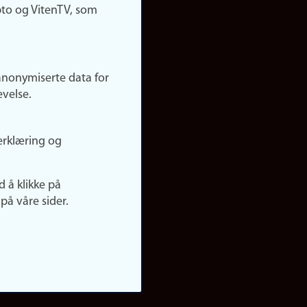
pto og VitenTV, som
anonymiserte data for
evelse.
erklæring og
d å klikke på
på våre sider.