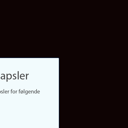
apsler
sler for følgende