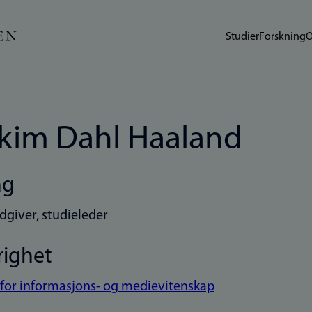
Studier
Forskning
O
kim Dahl Haaland
ng
dgiver, studieleder
righet
t for informasjons- og medievitenskap