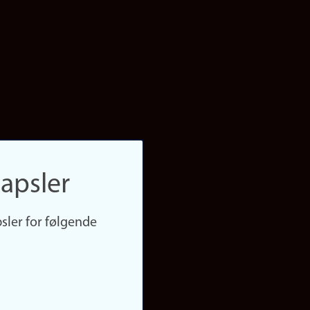
apsler
sler for følgende