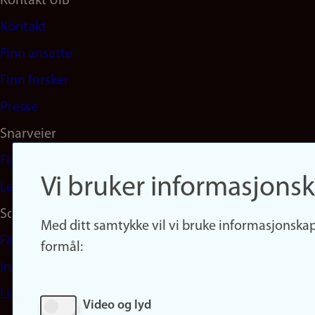
Footer
Kontakt UiB
Kontakt
navigation
Finn ansatte
(no)
Finn forsker
Presse
Snarveier
Finn studier
Vi bruker informasjonsk
Ledige stillinger
Sosiale medier
Med ditt samtykke vil vi bruke informasjonskap
Facebook
formål:
Instagram
LinkedIn
Video og lyd