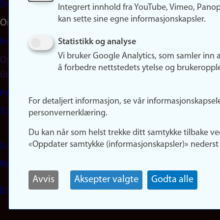
Snapchat
Integrert innhold fra YouTube, Vimeo, Pano
kan sette sine egne informasjonskapsler.
Om nettstedet
Informasjonskapsler
Statistikk og analyse
Vi bruker Google Analytics, som samler inn 
Oppdater samtykke
å forbedre nettstedets ytelse og brukeroppl
(informasjonskapsler)
Personvern
For detaljert informasjon, se vår informasjonskapsel
Tilgjengelighetserklæring
personvernerklæring.
Du kan når som helst trekke ditt samtykke tilbake ve
«Oppdater samtykke (informasjonskapsler)» nederst 
Logg inn
Rediger din ansattside
Avvis
Aksepter valgte
Godta alle
English