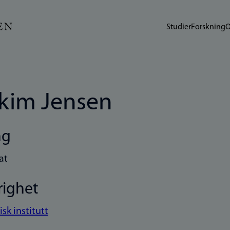
Studier
Forskning
O
kim Jensen
ng
at
righet
sk institutt