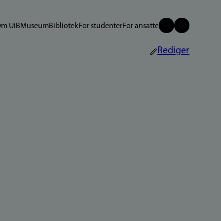
m UiB
Museum
Bibliotek
For studenter
For ansatte
Rediger