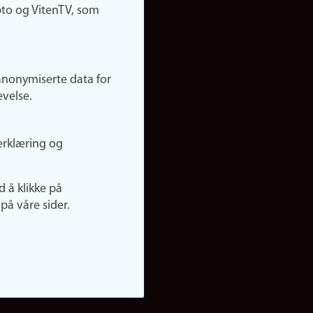
pto og VitenTV, som
anonymiserte data for
evelse.
erklæring og
d å klikke på
på våre sider.