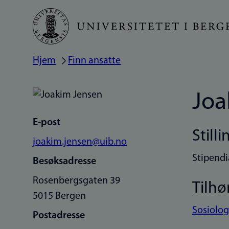
Hopp
til
hovedinnhold
Hjem
Finn ansatte
Navigasjonssti
Joa
E-post
Stilli
joakim.jensen@uib.no
Stipendi
Besøksadresse
Rosenbergsgaten 39
Tilhø
5015 Bergen
Sosiologi
Postadresse