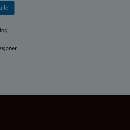
alle
ing
asjoner