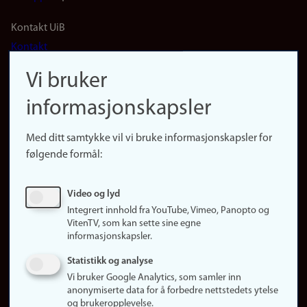
Footer
Kontakt UiB
Kontakt
navigation
Finn ansatte
Vi bruker
(no)
Finn forsker
informasjonskapsler
Presse
Snarveier
Med ditt samtykke vil vi bruke informasjonskapsler for
Finn studier
følgende formål:
Ledige stillinger
Sosiale medier
Video og lyd
Facebook
Integrert innhold fra YouTube, Vimeo, Panopto og
Instagram
VitenTV, som kan sette sine egne
informasjonskapsler.
LinkedIn
Snapchat
Statistikk og analyse
Om nettstedet
Vi bruker Google Analytics, som samler inn
anonymiserte data for å forbedre nettstedets ytelse
Informasjonskapsler
og brukeropplevelse.