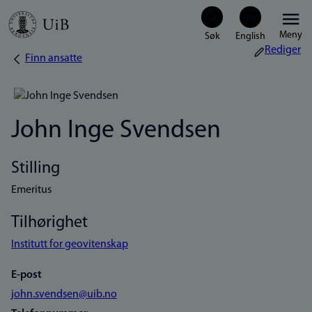
Hopp
Meny
til
Rediger
Finn ansatte
Navigasjonssti
hovedinnhold
John Inge Svendsen
Stilling
Emeritus
Tilhørighet
Institutt for geovitenskap
E-post
john.svendsen@uib.no