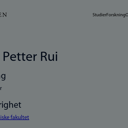
Studier
Forskning
O
 Petter Rui
ng
r
righet
iske fakultet