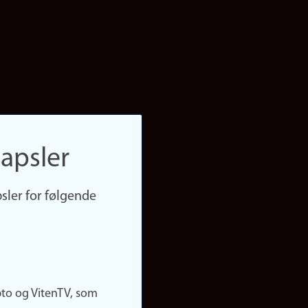
apsler
sler for følgende
pto og VitenTV, som