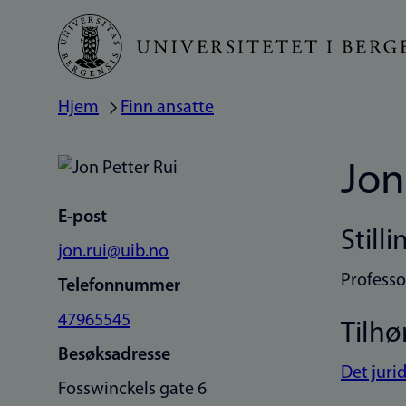
Hopp
til
hovedinnhold
Hjem
Finn ansatte
Navigasjonssti
Jon
E-post
Stilli
jon.rui@uib.no
Professo
Telefonnummer
47965545
Tilhø
Besøksadresse
Det jurid
Fosswinckels gate 6