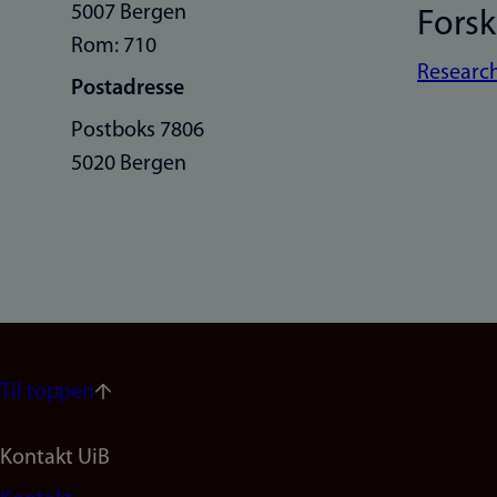
5007 Bergen
Fors
Rom: 710
Research
Postadresse
Postboks 7806
5020 Bergen
Til toppen
Footer
Kontakt UiB