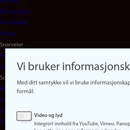
Kontakt
navigation
Finn ansatte
(no)
Finn forsker
Presse
Snarveier
Finn studier
Vi bruker informasjonsk
Ledige stillinger
Sosiale medier
Med ditt samtykke vil vi bruke informasjonskap
Facebook
formål:
Instagram
LinkedIn
Video og lyd
Snapchat
Integrert innhold fra YouTube, Vimeo, Pano