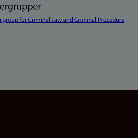
kergrupper
 group for Criminal Law and Criminal Procedure