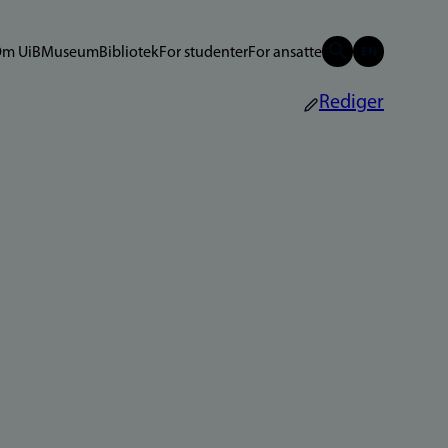
m UiB
Museum
Bibliotek
For studenter
For ansatte
Rediger