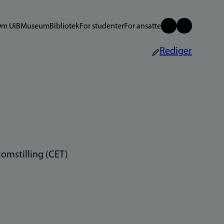
m UiB
Museum
Bibliotek
For studenter
For ansatte
Rediger
omstilling (CET)