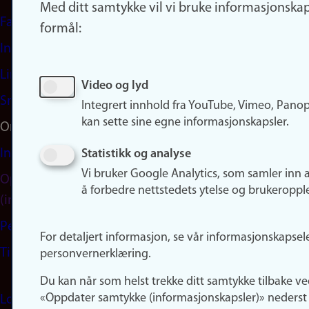
Med ditt samtykke vil vi bruke informasjonskap
Facebook
formål:
Instagram
LinkedIn
Video og lyd
Snapchat
Integrert innhold fra YouTube, Vimeo, Pano
kan sette sine egne informasjonskapsler.
Om nettstedet
Informasjonskapsler
Statistikk og analyse
Vi bruker Google Analytics, som samler inn 
Oppdater samtykke
å forbedre nettstedets ytelse og brukeroppl
(informasjonskapsler)
Personvern
For detaljert informasjon, se vår informasjonskapsel
Tilgjengelighetserklæring
personvernerklæring.
Du kan når som helst trekke ditt samtykke tilbake ve
«Oppdater samtykke (informasjonskapsler)» nederst 
Logg inn