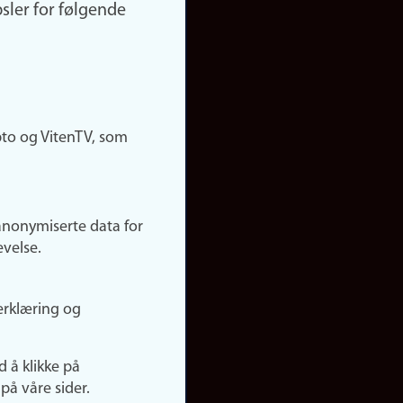
sler for følgende
pto og VitenTV, som
anonymiserte data for
evelse.
erklæring og
d å klikke på
på våre sider.