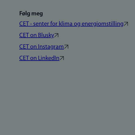
Følg meg
CET - senter for klima og energiomstilling
CET on Blusky
CET on Instagram
CET on LinkedIn