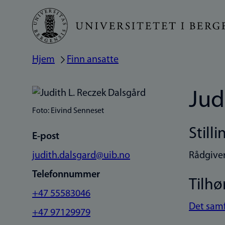
Hopp
til
hovedinnhold
Hjem
Finn ansatte
Navigasjonssti
Jud
Foto: Eivind Senneset
Stilli
E-post
judith.dalsgard@uib.no
Rådgiver
Telefonnummer
Tilhø
+47 55583046
Det samf
+47 97129979