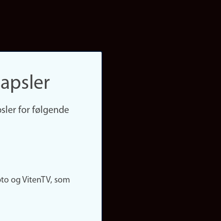
apsler
sler for følgende
pto og VitenTV, som