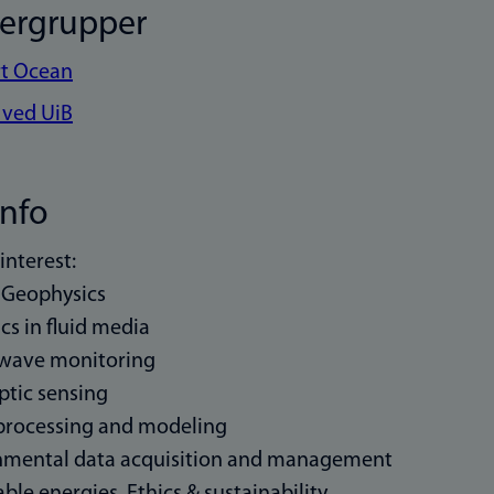
kergrupper
rt Ocean
 ved UiB
info
interest:
 Geophysics
cs in fluid media
 wave monitoring
optic sensing
 processing and modeling
onmental data acquisition and management
ble energies. Ethics & sustainability