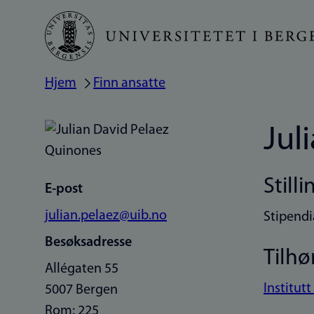
Hopp
til
hovedinnhold
Hjem
Finn ansatte
Navigasjonssti
Jul
Stilli
E-post
julian.pelaez@uib.no
Stipendi
Besøksadresse
Tilhø
Allégaten 55
Institutt
5007 Bergen
Rom: 225