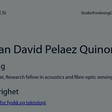
Studier
Forskning
O
ian David Pelaez Quin
ng
at, Research fellow in acoustics and fibre-optic sensin
righet
 for fysikk og teknologi