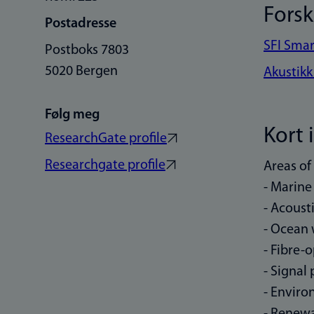
Fors
Postadresse
SFI Sma
Postboks 7803
5020 Bergen
Akustikk
Følg meg
Kort 
ResearchGate profile
Researchgate profile
Areas of 
- Marine
- Acousti
- Ocean
- Fibre-
- Signal
- Envir
- Renewa