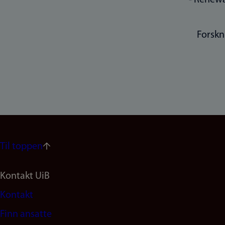
Forskn
Til toppen
Footer
Kontakt UiB
Kontakt
navigation
Finn ansatte