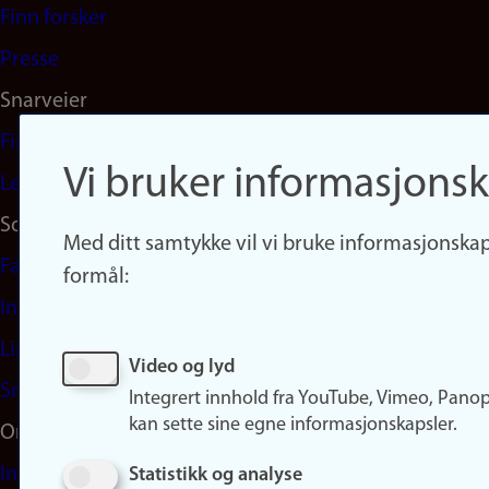
(no)
Finn forsker
Presse
Snarveier
Finn studier
Vi bruker informasjonsk
Ledige stillinger
Sosiale medier
Med ditt samtykke vil vi bruke informasjonskap
Facebook
formål:
Instagram
LinkedIn
Video og lyd
Snapchat
Integrert innhold fra YouTube, Vimeo, Pano
kan sette sine egne informasjonskapsler.
Om nettstedet
Informasjonskapsler
Statistikk og analyse