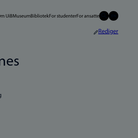
m UiB
Museum
Bibliotek
For studenter
For ansatte
Rediger
ones
g