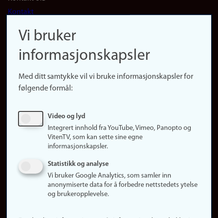
Footer
Kontakt
navigation
Finn ansatte
Vi bruker
(no)
Finn forsker
informasjonskapsler
Presse
Snarveier
Med ditt samtykke vil vi bruke informasjonskapsler for
Finn studier
følgende formål:
Ledige stillinger
Sosiale medier
Video og lyd
Facebook
Integrert innhold fra YouTube, Vimeo, Panopto og
Instagram
VitenTV, som kan sette sine egne
informasjonskapsler.
LinkedIn
Snapchat
Statistikk og analyse
Om nettstedet
Vi bruker Google Analytics, som samler inn
anonymiserte data for å forbedre nettstedets ytelse
Informasjonskapsler
og brukeropplevelse.
Oppdater samtykke
(informasjonskapsler)