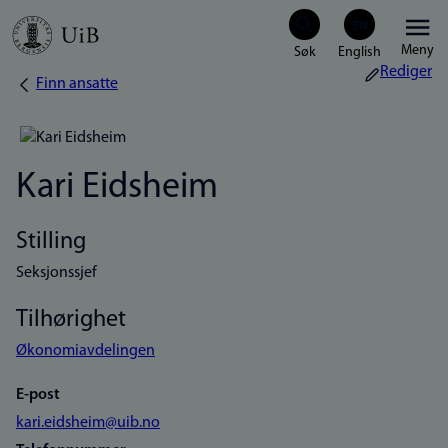
Hopp
Meny
til
Rediger
Finn ansatte
Navigasjonssti
hovedinnhold
Kari Eidsheim
Stilling
Seksjonssjef
Tilhørighet
Økonomiavdelingen
E-post
kari.eidsheim@uib.no