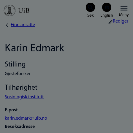
Hopp
Meny
til
Rediger
Finn ansatte
Navigasjonssti
hovedinnhold
Karin Edmark
Stilling
Gjesteforsker
Tilhørighet
Sosiologisk institutt
E-post
karin.edmark@uib.no
Besøksadresse