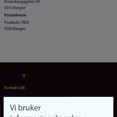
Rosenbergsgaten 39
5015 Bergen
Postadresse
Postboks 7802
5020 Bergen
Til toppen
Footer
Kontakt UiB
Kontakt
navigation
Finn ansatte
Vi bruker
(no)
Finn forsker