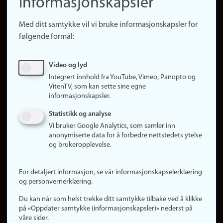
informasjonskapsler
Presse
Snarveier
Med ditt samtykke vil vi bruke informasjonskapsler for
Finn studier
følgende formål:
Ledige stillinger
Sosiale medier
Video og lyd
Facebook
Integrert innhold fra YouTube, Vimeo, Panopto og
Instagram
VitenTV, som kan sette sine egne
informasjonskapsler.
LinkedIn
Snapchat
Statistikk og analyse
Om nettstedet
Vi bruker Google Analytics, som samler inn
anonymiserte data for å forbedre nettstedets ytelse
Informasjonskapsler
og brukeropplevelse.
Oppdater samtykke
(informasjonskapsler)
For detaljert informasjon, se vår informasjonskapselerklæring
Personvern
og personvernerklæring.
Tilgjengelighetserklæring
Du kan når som helst trekke ditt samtykke tilbake ved å klikke
på «Oppdater samtykke (informasjonskapsler)» nederst på
våre sider.
Logg inn