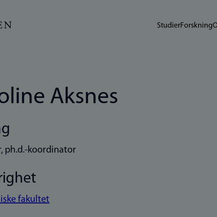
Studier
Forskning
O
oline Aksnes
ng
, ph.d.-koordinator
righet
iske fakultet