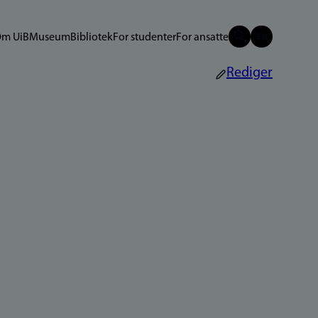
m UiB
Museum
Bibliotek
For studenter
For ansatte
Rediger