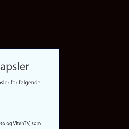
apsler
sler for følgende
pto og VitenTV, som