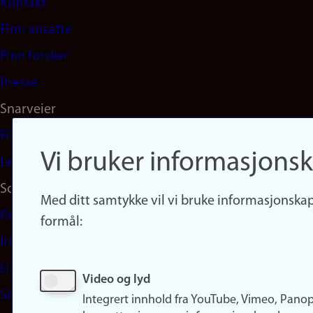
Kontakt
navigation
Finn ansatte
(no)
Finn forsker
Presse
Snarveier
Finn studier
Vi bruker informasjonsk
Ledige stillinger
Sosiale medier
Med ditt samtykke vil vi bruke informasjonskap
Facebook
formål:
Instagram
LinkedIn
Video og lyd
Snapchat
Integrert innhold fra YouTube, Vimeo, Pano