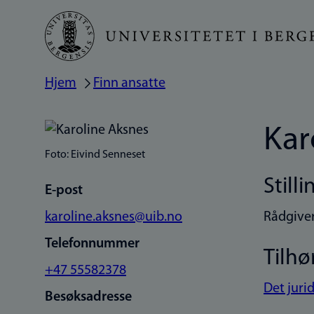
Hopp
til
hovedinnhold
Hjem
Finn ansatte
Navigasjonssti
Kar
Foto: Eivind Senneset
Stilli
E-post
karoline.aksnes@uib.no
Rådgiver
Telefonnummer
Tilhø
+47 55582378
Det jurid
Besøksadresse