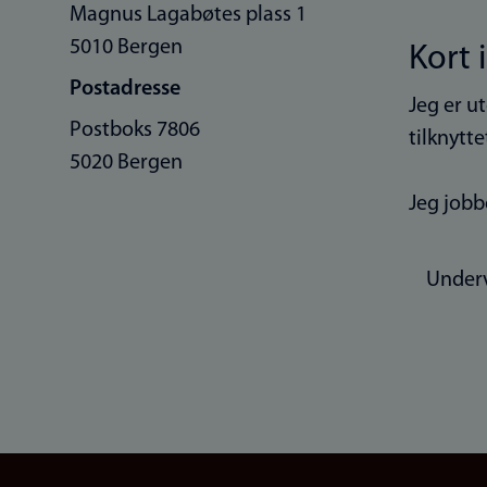
Magnus Lagabøtes plass 1
5010 Bergen
Kort 
Postadresse
Jeg er u
Postboks 7806
tilknytte
5020 Bergen
Jeg jobb
Under