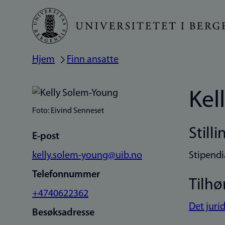
Hopp
til
hovedinnhold
Hjem
Finn ansatte
Navigasjonssti
Kel
Foto: Eivind Senneset
Stilli
E-post
kelly.solem-young@uib.no
Stipendi
Telefonnummer
Tilhø
+4740622362
Det jurid
Besøksadresse