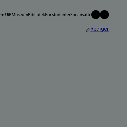
m UiB
Museum
Bibliotek
For studenter
For ansatte
Rediger