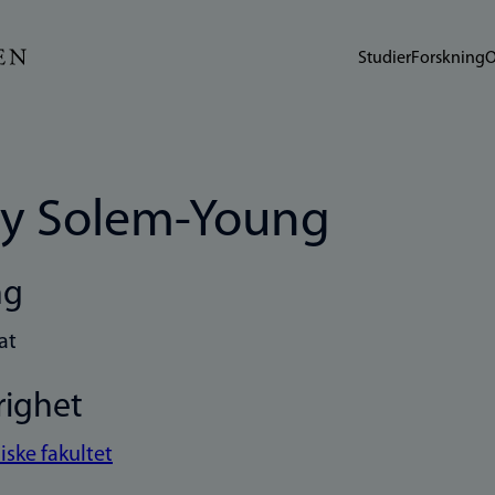
Studier
Forskning
O
ly Solem-Young
ng
at
righet
iske fakultet