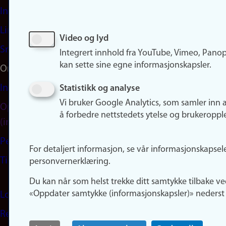
Instagram
LinkedIn
Video og lyd
Snapchat
Integrert innhold fra YouTube, Vimeo, Pano
kan sette sine egne informasjonskapsler.
Om nettstedet
Informasjonskapsler
Statistikk og analyse
Vi bruker Google Analytics, som samler inn 
Oppdater samtykke
å forbedre nettstedets ytelse og brukeroppl
(informasjonskapsler)
Personvern
For detaljert informasjon, se vår informasjonskapsel
Tilgjengelighetserklæring
personvernerklæring.
Du kan når som helst trekke ditt samtykke tilbake ve
«Oppdater samtykke (informasjonskapsler)» nederst 
Logg inn
Rediger din ansattside