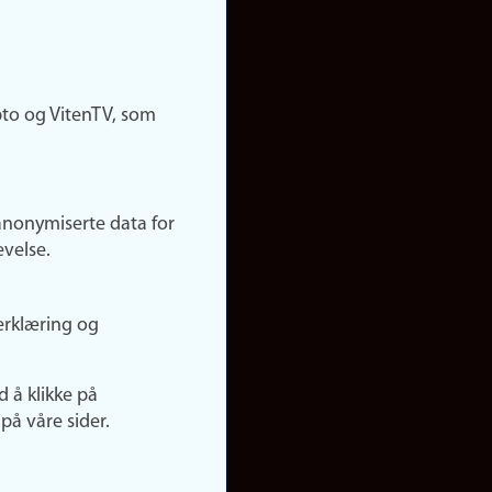
pto og VitenTV, som
anonymiserte data for
evelse.
erklæring og
d å klikke på
på våre sider.