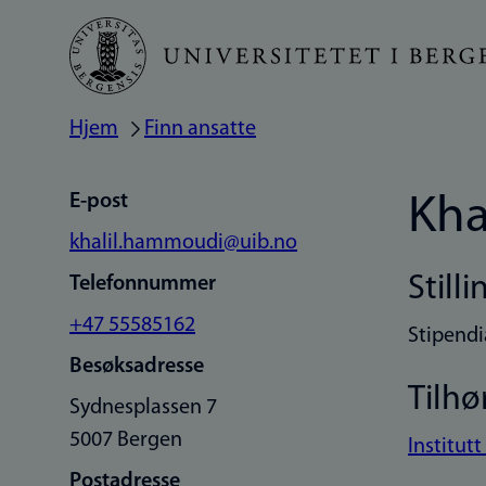
Hopp
til
hovedinnhold
Hjem
Finn ansatte
Navigasjonssti
E-post
Kha
khalil.hammoudi@uib.no
Stilli
Telefonnummer
+47 55585162
Stipendi
Besøksadresse
Tilhø
Sydnesplassen 7
5007 Bergen
Institut
Postadresse