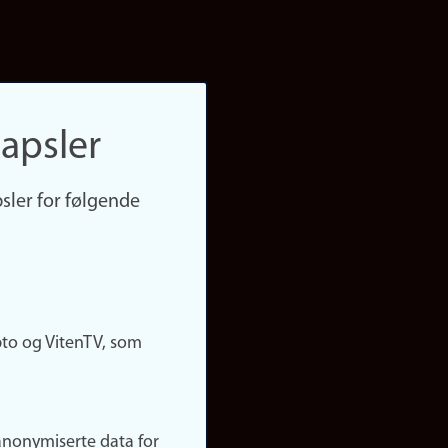
apsler
sler for følgende
pto og VitenTV, som
anonymiserte data for