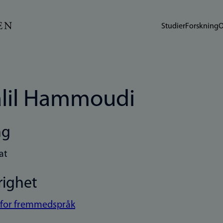
Studier
Forskning
O
lil Hammoudi
ng
at
righet
t for fremmedspråk