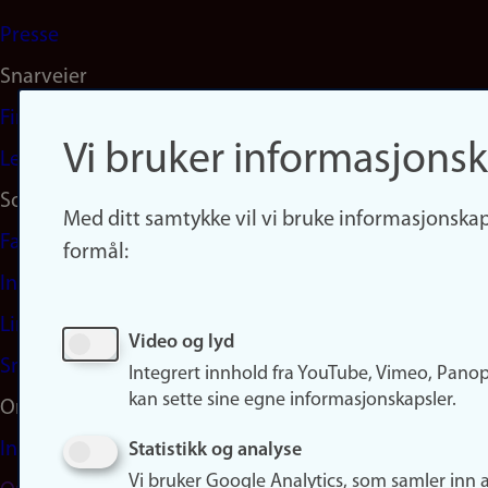
Presse
Snarveier
Finn studier
Vi bruker informasjonsk
Ledige stillinger
Sosiale medier
Med ditt samtykke vil vi bruke informasjonskap
Facebook
formål:
Instagram
LinkedIn
Video og lyd
Snapchat
Integrert innhold fra YouTube, Vimeo, Pano
kan sette sine egne informasjonskapsler.
Om nettstedet
Informasjonskapsler
Statistikk og analyse
Vi bruker Google Analytics, som samler inn 