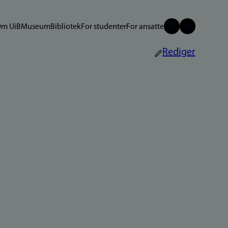
m UiB
Museum
Bibliotek
For studenter
For ansatte
Rediger