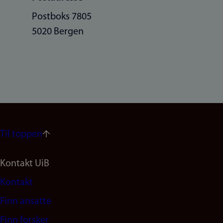
Postboks 7805
5020 Bergen
Til toppen
Footer
Kontakt UiB
Kontakt
navigation
Finn ansatte
(no)
Finn forsker