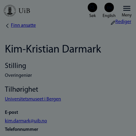
Hopp
Meny
til
Rediger
Finn ansatte
Navigasjonssti
hovedinnhold
Kim-Kristian Darmark
Stilling
Overingeniør
Tilhørighet
Universitetsmuseet i Bergen
E-post
kim.darmark@uib.no
Telefonnummer