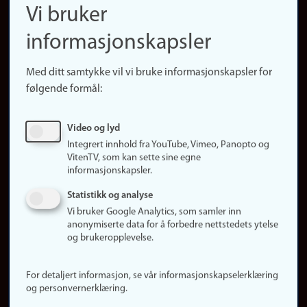
Finn ansatte
Vi bruker
(no)
Finn forsker
informasjonskapsler
Presse
Snarveier
Med ditt samtykke vil vi bruke informasjonskapsler for
Finn studier
følgende formål:
Ledige stillinger
Sosiale medier
Video og lyd
Facebook
Integrert innhold fra YouTube, Vimeo, Panopto og
Instagram
VitenTV, som kan sette sine egne
informasjonskapsler.
LinkedIn
Snapchat
Statistikk og analyse
Om nettstedet
Vi bruker Google Analytics, som samler inn
anonymiserte data for å forbedre nettstedets ytelse
Informasjonskapsler
og brukeropplevelse.
Oppdater samtykke
(informasjonskapsler)
For detaljert informasjon, se vår informasjonskapselerklæring
Personvern
og personvernerklæring.
Tilgjengelighetserklæring