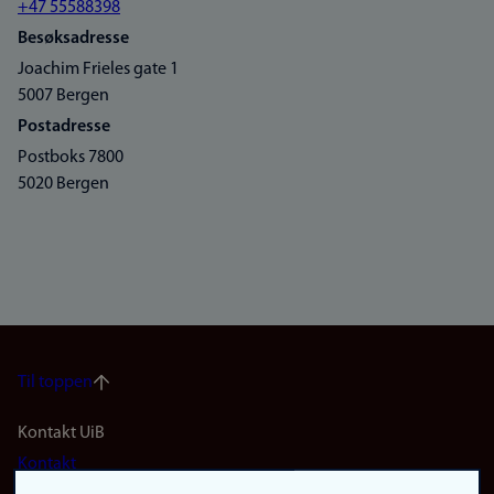
+47 55588398
Besøksadresse
Joachim Frieles gate 1
5007 Bergen
Postadresse
Postboks 7800
5020 Bergen
Til toppen
Footer
Kontakt UiB
Kontakt
navigation