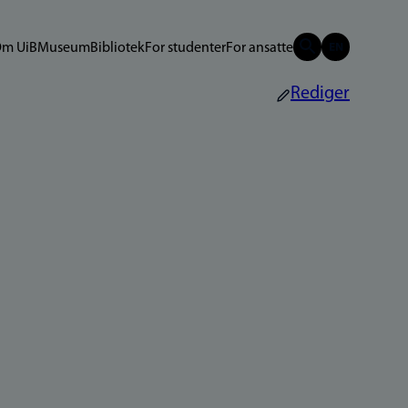
m UiB
Museum
Bibliotek
For studenter
For ansatte
Rediger