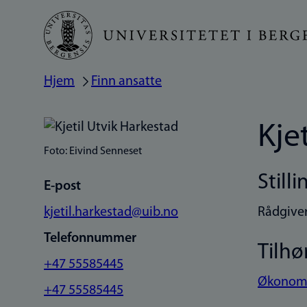
Hopp
til
hovedinnhold
Hjem
Finn ansatte
Navigasjonssti
Kje
Foto: Eivind Senneset
Stilli
E-post
kjetil.harkestad@uib.no
Rådgive
Telefonnummer
Tilhø
+47 55585445
Økonomi
+47 55585445