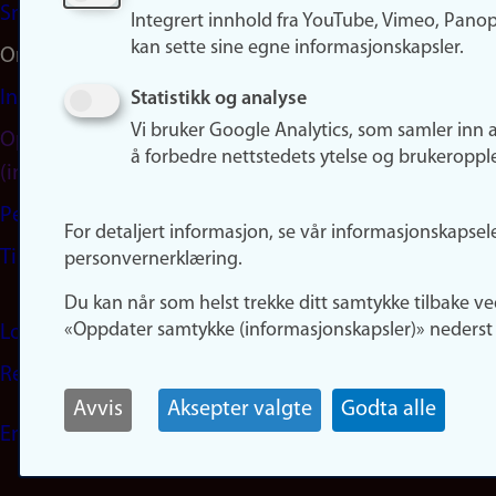
Snapchat
Integrert innhold fra YouTube, Vimeo, Pano
kan sette sine egne informasjonskapsler.
Om nettstedet
Informasjonskapsler
Statistikk og analyse
Vi bruker Google Analytics, som samler inn 
Oppdater samtykke
å forbedre nettstedets ytelse og brukeroppl
(informasjonskapsler)
Personvern
For detaljert informasjon, se vår informasjonskapsel
Tilgjengelighetserklæring
personvernerklæring.
Du kan når som helst trekke ditt samtykke tilbake ve
«Oppdater samtykke (informasjonskapsler)» nederst 
Logg inn
Rediger din ansattside
Avvis
Aksepter valgte
Godta alle
English