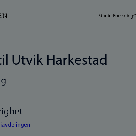
Studier
Forskning
O
til Utvik Harkestad
ng
r
righet
avdelingen