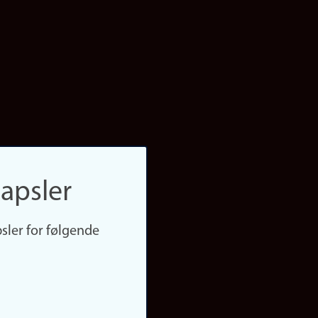
apsler
sler for følgende