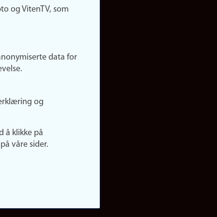
pto og VitenTV, som
anonymiserte data for
evelse.
erklæring og
d å klikke på
på våre sider.