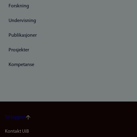
Forskning
Undervisning
Publikasjoner
Prosjekter
Kompetanse
Til toppen
Footer
Kontakt UiB