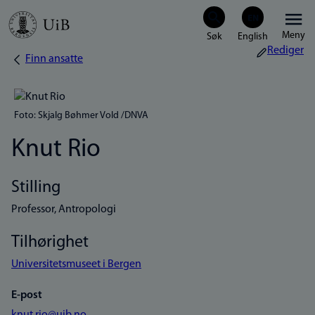
Hopp
Meny
til
Rediger
Finn ansatte
Navigasjonssti
hovedinnhold
Foto: Skjalg Bøhmer Vold /DNVA
Knut Rio
Stilling
Professor, Antropologi
Tilhørighet
Universitetsmuseet i Bergen
E-post