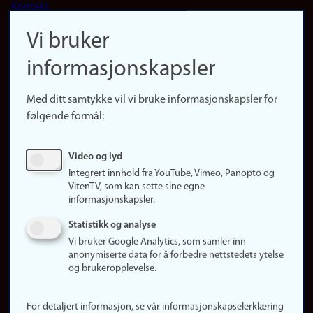
Kontakt
navigation
Finn ansatte
Vi bruker
(no)
Finn forsker
informasjonskapsler
Presse
Snarveier
Med ditt samtykke vil vi bruke informasjonskapsler for
Finn studier
følgende formål:
Ledige stillinger
Sosiale medier
Video og lyd
Facebook
Integrert innhold fra YouTube, Vimeo, Panopto og
Instagram
VitenTV, som kan sette sine egne
informasjonskapsler.
LinkedIn
Snapchat
Statistikk og analyse
Om nettstedet
Vi bruker Google Analytics, som samler inn
anonymiserte data for å forbedre nettstedets ytelse
Informasjonskapsler
og brukeropplevelse.
Oppdater samtykke
(informasjonskapsler)
For detaljert informasjon, se vår informasjonskapselerklæring