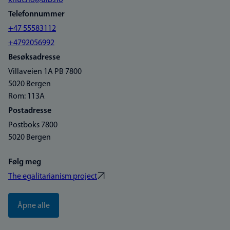
knut.rio@uib.no
Telefonnummer
+47 55583112
+4792056992
Besøksadresse
Villaveien 1A PB 7800
5020 Bergen
Rom: 113A
Postadresse
Postboks 7800
5020 Bergen
Følg meg
The egalitarianism project
Åpne alle