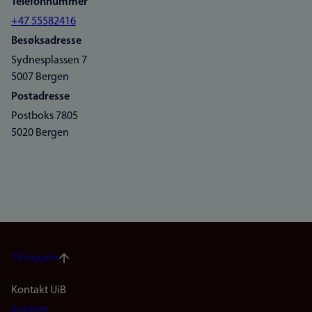
Telefonnummer
+47 55582416
Besøksadresse
Sydnesplassen 7
5007 Bergen
Postadresse
Postboks 7805
5020 Bergen
Til toppen
Footer
Kontakt UiB
Kontakt