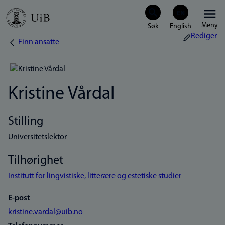
Hopp
Meny
til
Rediger
Finn ansatte
Navigasjonssti
hovedinnhold
Kristine Vårdal
Stilling
Universitetslektor
Tilhørighet
Institutt for lingvistiske, litterære og estetiske studier
E-post
kristine.vardal@uib.no