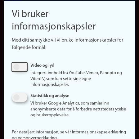
navigation
Finn ansatte
Vi bruker
(no)
Finn forsker
informasjonskapsler
Presse
Snarveier
Med ditt samtykke vil vi bruke informasjonskapsler for
Finn studier
følgende formål:
Ledige stillinger
Sosiale medier
Video og lyd
Facebook
Integrert innhold fra YouTube, Vimeo, Panopto og
Instagram
VitenTV, som kan sette sine egne
informasjonskapsler.
LinkedIn
Snapchat
Statistikk og analyse
Om nettstedet
Vi bruker Google Analytics, som samler inn
anonymiserte data for å forbedre nettstedets ytelse
Informasjonskapsler
og brukeropplevelse.
Oppdater samtykke
(informasjonskapsler)
For detaljert informasjon, se vår informasjonskapselerklæring
Personvern
og personvernerklæring.