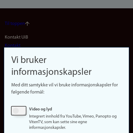
Til toppen
Footer
Kontakt UiB
Kontakt
navigation
Finn ansatte
Vi bruker
(no)
Finn forsker
informasjonskapsler
Presse
Snarveier
Med ditt samtykke vil vi bruke informasjonskapsler for
Finn studier
følgende formål:
Ledige stillinger
Sosiale medier
Video og lyd
Facebook
Integrert innhold fra YouTube, Vimeo, Panopto og
Instagram
VitenTV, som kan sette sine egne
informasjonskapsler.
LinkedIn