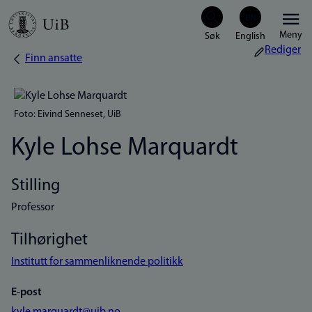
Hopp
Meny
til
Rediger
Finn ansatte
Navigasjonssti
hovedinnhold
Foto: Eivind Senneset, UiB
Kyle Lohse Marquardt
Stilling
Professor
Tilhørighet
Institutt for sammenliknende politikk
E-post