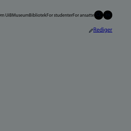
m UiB
Museum
Bibliotek
For studenter
For ansatte
Rediger