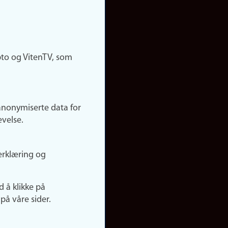
pto og VitenTV, som
anonymiserte data for
evelse.
erklæring og
d å klikke på
på våre sider.