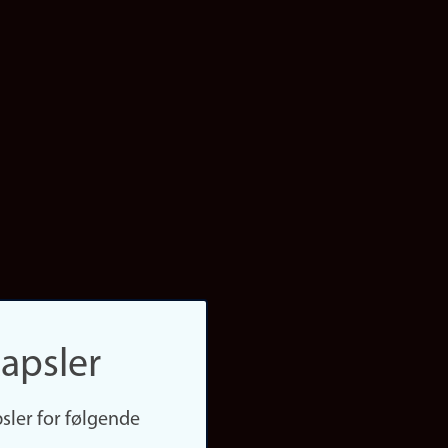
apsler
sler for følgende