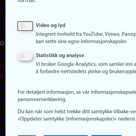
formål:
Instagram
LinkedIn
Video og lyd
Snapchat
Integrert innhold fra YouTube, Vimeo, Pano
kan sette sine egne informasjonskapsler.
Om nettstedet
Informasjonskapsler
Statistikk og analyse
Vi bruker Google Analytics, som samler inn 
Oppdater samtykke
å forbedre nettstedets ytelse og brukeroppl
(informasjonskapsler)
Personvern
For detaljert informasjon, se vår informasjonskapsel
Tilgjengelighetserklæring
personvernerklæring.
Du kan når som helst trekke ditt samtykke tilbake ve
«Oppdater samtykke (informasjonskapsler)» nederst 
Logg inn
Rediger din ansattside