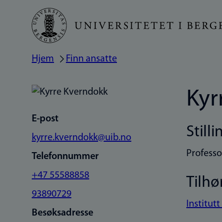
Hopp
til
hovedinnhold
Hjem
Finn ansatte
Navigasjonssti
Kyr
E-post
Stilli
kyrre.kverndokk@uib.no
Professo
Telefonnummer
+47 55588858
Tilhø
93890729
Institutt
Besøksadresse