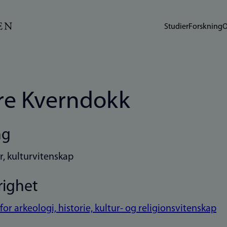
Studier
Forskning
O
re Kverndokk
ng
r, kulturvitenskap
righet
 for arkeologi, historie, kultur- og religionsvitenskap