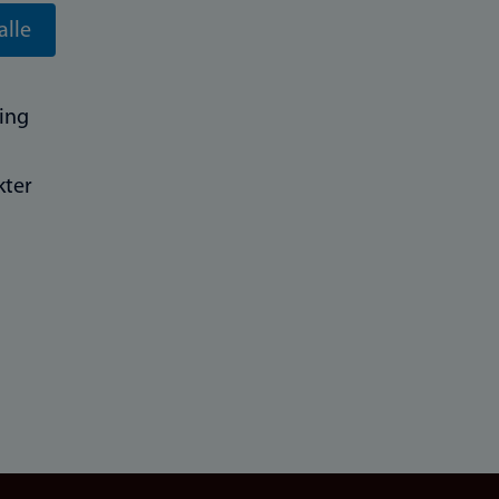
alle
ing
kter