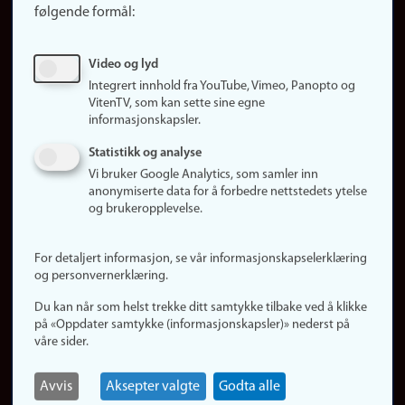
følgende formål:
Ledige stillinger
Sosiale medier
Video og lyd
Facebook
Integrert innhold fra YouTube, Vimeo, Panopto og
Instagram
VitenTV, som kan sette sine egne
informasjonskapsler.
LinkedIn
Snapchat
Statistikk og analyse
Om nettstedet
Vi bruker Google Analytics, som samler inn
anonymiserte data for å forbedre nettstedets ytelse
Informasjonskapsler
og brukeropplevelse.
Oppdater samtykke
(informasjonskapsler)
For detaljert informasjon, se vår informasjonskapselerklæring
Personvern
og personvernerklæring.
Tilgjengelighetserklæring
Du kan når som helst trekke ditt samtykke tilbake ved å klikke
på «Oppdater samtykke (informasjonskapsler)» nederst på
våre sider.
Logg inn
Rediger din ansattside
Avvis
Aksepter valgte
Godta alle