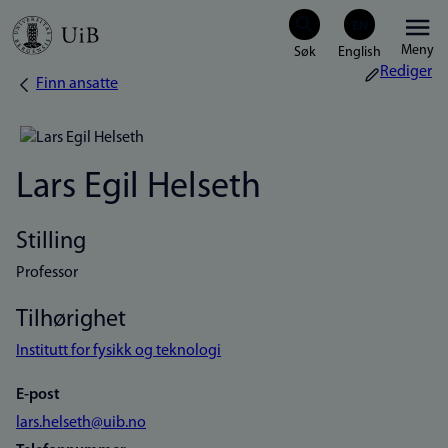
Hopp
Meny
til
Rediger
Finn ansatte
Navigasjonssti
hovedinnhold
Lars Egil Helseth
Stilling
Professor
Tilhørighet
Institutt for fysikk og teknologi
E-post
lars.helseth@uib.no