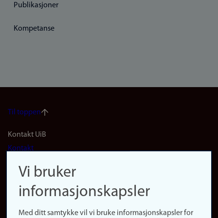
Publikasjoner
Kompetanse
Til toppen
Footer
Kontakt UiB
Kontakt
navigation
Finn ansatte
Vi bruker
(no)
Finn forsker
informasjonskapsler
Presse
Snarveier
Med ditt samtykke vil vi bruke informasjonskapsler for
Finn studier