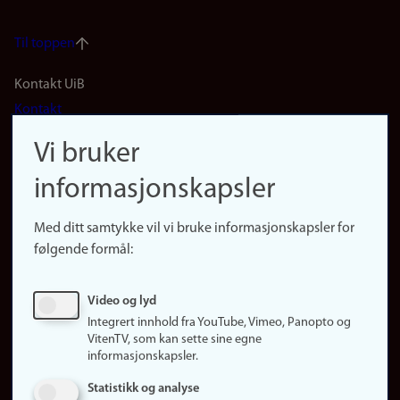
Til toppen
Footer
Kontakt UiB
Kontakt
navigation
Finn ansatte
Vi bruker
(no)
Finn forsker
informasjonskapsler
Presse
Snarveier
Med ditt samtykke vil vi bruke informasjonskapsler for
Finn studier
følgende formål:
Ledige stillinger
Sosiale medier
Video og lyd
Facebook
Integrert innhold fra YouTube, Vimeo, Panopto og
Instagram
VitenTV, som kan sette sine egne
informasjonskapsler.
LinkedIn
Snapchat
Statistikk og analyse