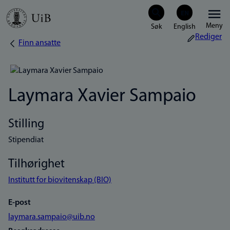
Hopp
Meny
til
Rediger
Finn ansatte
Navigasjonssti
hovedinnhold
Laymara Xavier Sampaio
Stilling
Stipendiat
Tilhørighet
Institutt for biovitenskap (BIO)
E-post
laymara.sampaio@uib.no