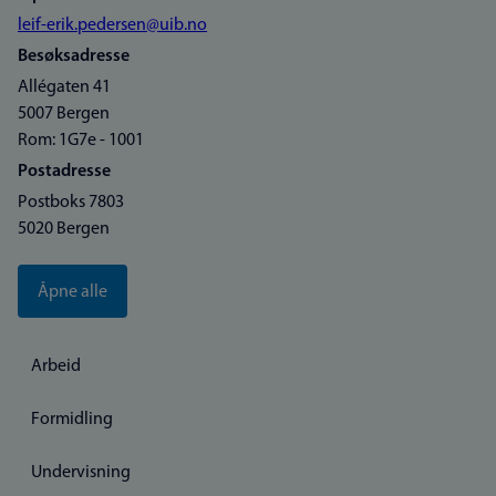
leif-erik.pedersen@uib.no
Besøksadresse
Allégaten 41
5007 Bergen
Rom: 1G7e - 1001
Postadresse
Postboks 7803
5020 Bergen
Åpne alle
Arbeid
Formidling
Undervisning