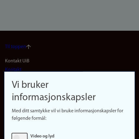
Til toppen
Footer
Kontakt UiB
Kontakt
navigation
Finn ansatte
Vi bruker
(no)
Finn forsker
informasjonskapsler
Presse
Snarveier
Med ditt samtykke vil vi bruke informasjonskapsler for
Finn studier
følgende formål:
Ledige stillinger
Sosiale medier
Video og lyd