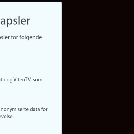
apsler
sler for følgende
pto og VitenTV, som
anonymiserte data for
evelse.