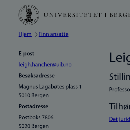
Hopp
til
hovedinnhold
Hjem
Finn ansatte
Navigasjonssti
E-post
Lei
leigh.hancher@uib.no
Stilli
Besøksadresse
Magnus Lagabøtes plass 1
Professor
5010 Bergen
Tilhø
Postadresse
Postboks 7806
Det jurid
5020 Bergen