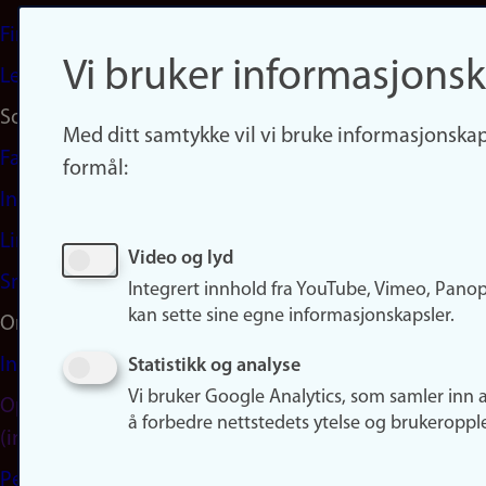
Finn studier
Vi bruker informasjonsk
Ledige stillinger
Sosiale medier
Med ditt samtykke vil vi bruke informasjonskap
Facebook
formål:
Instagram
LinkedIn
Video og lyd
Snapchat
Integrert innhold fra YouTube, Vimeo, Pano
kan sette sine egne informasjonskapsler.
Om nettstedet
Informasjonskapsler
Statistikk og analyse
Vi bruker Google Analytics, som samler inn 
Oppdater samtykke
å forbedre nettstedets ytelse og brukeroppl
(informasjonskapsler)
Personvern