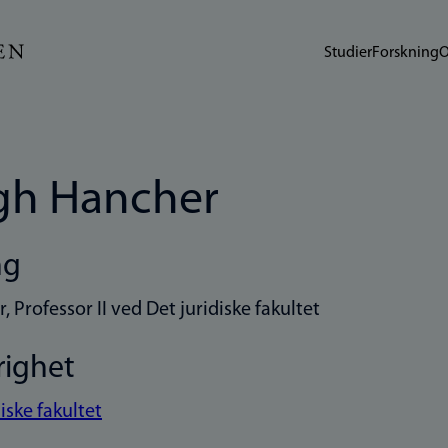
Studier
Forskning
O
gh Hancher
ng
, Professor II ved Det juridiske fakultet
righet
iske fakultet