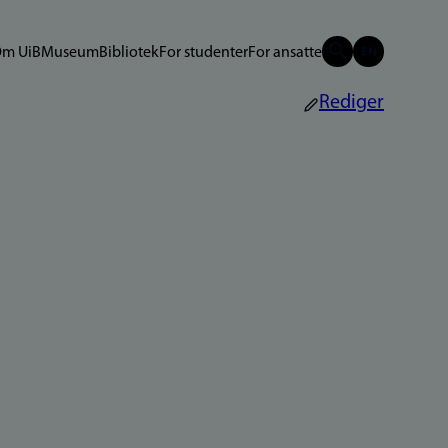
m UiB
Museum
Bibliotek
For studenter
For ansatte
Rediger