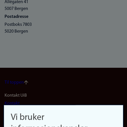
Allégaten 41
5007 Bergen
Postadresse
Postboks 7803
5020 Bergen
Til toppen
Footer
Kontakt UiB
Kontakt
navigation
Finn ansatte
Vi bruker
(no)
Finn forsker