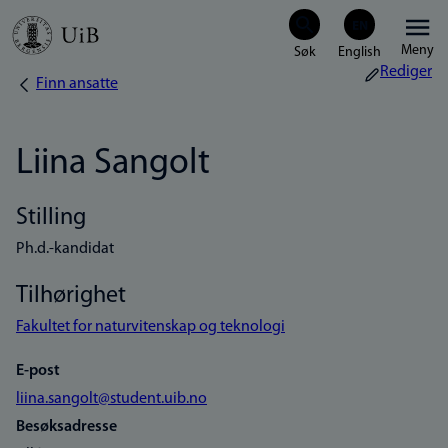
Hopp
Meny
til
Rediger
Finn ansatte
Navigasjonssti
hovedinnhold
Liina Sangolt
Stilling
Ph.d.-kandidat
Tilhørighet
Fakultet for naturvitenskap og teknologi
E-post
liina.sangolt@student.uib.no
Besøksadresse