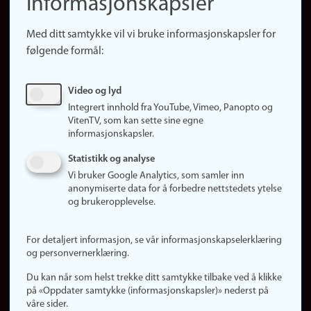
informasjonskapsler
Presse
Snarveier
Med ditt samtykke vil vi bruke informasjonskapsler for
Finn studier
følgende formål:
Ledige stillinger
Sosiale medier
Video og lyd
Facebook
Integrert innhold fra YouTube, Vimeo, Panopto og
Instagram
VitenTV, som kan sette sine egne
informasjonskapsler.
LinkedIn
Snapchat
Statistikk og analyse
Om nettstedet
Vi bruker Google Analytics, som samler inn
anonymiserte data for å forbedre nettstedets ytelse
Informasjonskapsler
og brukeropplevelse.
Oppdater samtykke
(informasjonskapsler)
For detaljert informasjon, se vår informasjonskapselerklæring
Personvern
og personvernerklæring.
Tilgjengelighetserklæring
Du kan når som helst trekke ditt samtykke tilbake ved å klikke
på «Oppdater samtykke (informasjonskapsler)» nederst på
våre sider.
Logg inn