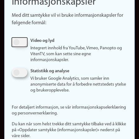
informasjonskapsler
Presse
Snarveier
Med ditt samtykke vil vi bruke informasjonskapsler for
Finn studier
følgende formål:
Ledige stillinger
Sosiale medier
Video og lyd
Facebook
Integrert innhold fra YouTube, Vimeo, Panopto og
Instagram
VitenTV, som kan sette sine egne
informasjonskapsler.
LinkedIn
Snapchat
Statistikk og analyse
Om nettstedet
Vi bruker Google Analytics, som samler inn
anonymiserte data for å forbedre nettstedets ytelse
Informasjonskapsler
og brukeropplevelse.
Oppdater samtykke
(informasjonskapsler)
For detaljert informasjon, se vår informasjonskapselerklæring
Personvern
og personvernerklæring.
Tilgjengelighetserklæring
Du kan når som helst trekke ditt samtykke tilbake ved å klikke
på «Oppdater samtykke (informasjonskapsler)» nederst på
våre sider.
Logg inn