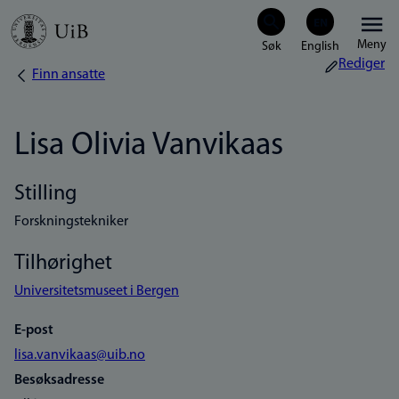
Hopp
Meny
til
Rediger
Finn ansatte
Navigasjonssti
hovedinnhold
Lisa Olivia Vanvikaas
Stilling
Forskningstekniker
Tilhørighet
Universitetsmuseet i Bergen
E-post
lisa.vanvikaas@uib.no
Besøksadresse