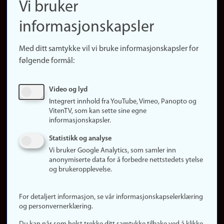
Vi bruker
(no)
Finn forsker
informasjonskapsler
Presse
Snarveier
Med ditt samtykke vil vi bruke informasjonskapsler for
Finn studier
følgende formål:
Ledige stillinger
Sosiale medier
Video og lyd
Facebook
Integrert innhold fra YouTube, Vimeo, Panopto og
Instagram
VitenTV, som kan sette sine egne
informasjonskapsler.
LinkedIn
Snapchat
Statistikk og analyse
Om nettstedet
Vi bruker Google Analytics, som samler inn
anonymiserte data for å forbedre nettstedets ytelse
Informasjonskapsler
og brukeropplevelse.
Oppdater samtykke
(informasjonskapsler)
For detaljert informasjon, se vår informasjonskapselerklæring
Personvern
og personvernerklæring.
Tilgjengelighetserklæring