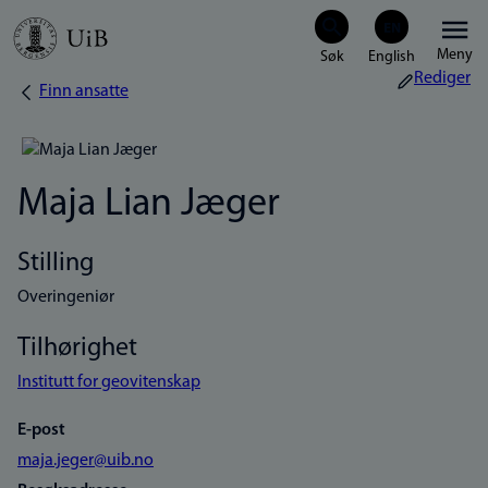
Hopp
Meny
til
Rediger
Finn ansatte
Navigasjonssti
hovedinnhold
Maja Lian Jæger
Stilling
Overingeniør
Tilhørighet
Institutt for geovitenskap
E-post
maja.jeger@uib.no