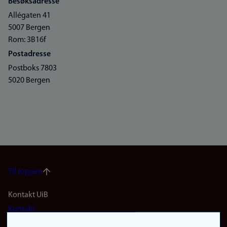
Besøksadresse
Allégaten 41
5007 Bergen
Rom: 3B16f
Postadresse
Postboks 7803
5020 Bergen
Til toppen
Footer
Kontakt UiB
Kontakt
navigation
Finn ansatte