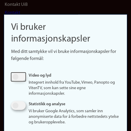
Footer
Kontakt UiB
Kontakt
navigation
Finn ansatte
Vi bruker
(no)
Finn forsker
informasjonskapsler
Presse
Snarveier
Med ditt samtykke vil vi bruke informasjonskapsler for
Finn studier
følgende formål:
Ledige stillinger
Sosiale medier
Video og lyd
Facebook
Integrert innhold fra YouTube, Vimeo, Panopto og
Instagram
VitenTV, som kan sette sine egne
informasjonskapsler.
LinkedIn
Snapchat
Statistikk og analyse
Om nettstedet
Vi bruker Google Analytics, som samler inn
anonymiserte data for å forbedre nettstedets ytelse
Informasjonskapsler
og brukeropplevelse.
Oppdater samtykke