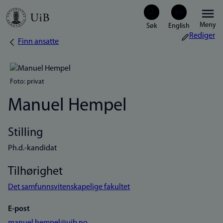
Hopp
Meny
til
Rediger
Finn ansatte
Navigasjonssti
hovedinnhold
Foto: privat
Manuel Hempel
Stilling
Ph.d.-kandidat
Tilhørighet
Det samfunnsvitenskapelige fakultet
E-post