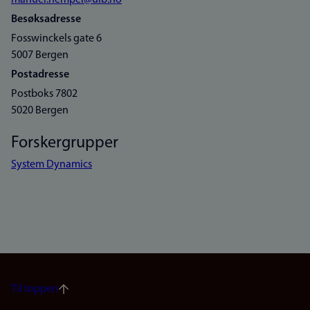
manuel.hempel@uib.no
Besøksadresse
Fosswinckels gate 6
5007 Bergen
Postadresse
Postboks 7802
5020 Bergen
Forskergrupper
System Dynamics
Til toppen