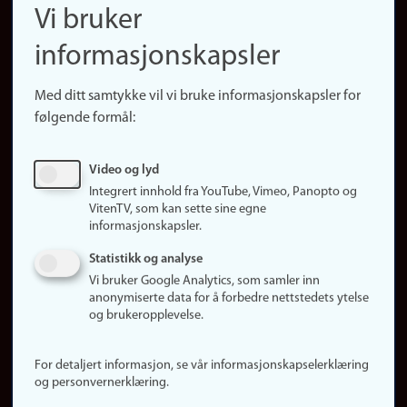
Finn ansatte
Vi bruker
(no)
Finn forsker
informasjonskapsler
Presse
Snarveier
Med ditt samtykke vil vi bruke informasjonskapsler for
Finn studier
følgende formål:
Ledige stillinger
Sosiale medier
Video og lyd
Facebook
Integrert innhold fra YouTube, Vimeo, Panopto og
Instagram
VitenTV, som kan sette sine egne
informasjonskapsler.
LinkedIn
Snapchat
Statistikk og analyse
Om nettstedet
Vi bruker Google Analytics, som samler inn
anonymiserte data for å forbedre nettstedets ytelse
Informasjonskapsler
og brukeropplevelse.
Oppdater samtykke
(informasjonskapsler)
For detaljert informasjon, se vår informasjonskapselerklæring
Personvern
og personvernerklæring.
Tilgjengelighetserklæring