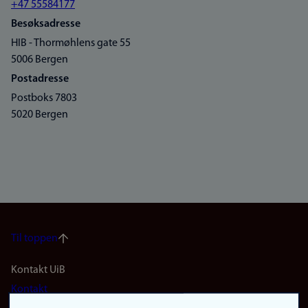
+47 55584177
Besøksadresse
HIB - Thormøhlens gate 55
5006 Bergen
Postadresse
Postboks 7803
5020 Bergen
Til toppen
Footer
Kontakt UiB
Kontakt
navigation