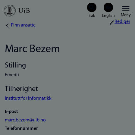
Hopp
Meny
til
Rediger
Finn ansatte
Navigasjonssti
hovedinnhold
Marc Bezem
Stilling
Emeriti
Tilhørighet
Institutt for informatikk
E-post
marc.bezem@uib.no
Telefonnummer