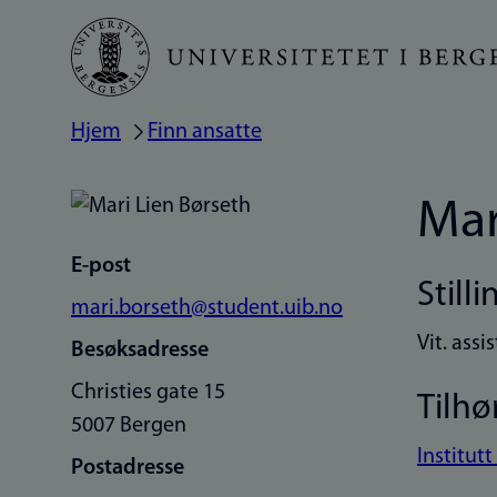
Hopp
til
hovedinnhold
Hjem
Finn ansatte
Navigasjonssti
Mar
E-post
Stilli
mari.borseth@student.uib.no
Vit. ass
Besøksadresse
Christies gate 15
Tilhø
5007 Bergen
Institut
Postadresse