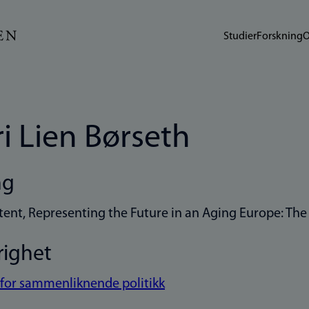
Studier
Forskning
O
i Lien Børseth
ng
istent, Representing the Future in an Aging Europe: T
righet
t for sammenliknende politikk