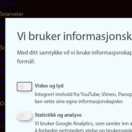
Presse
Snarveier
Finn studier
Vi bruker informasjonsk
Ledige stillinger
Sosiale medier
Med ditt samtykke vil vi bruke informasjonskap
Facebook
formål:
Instagram
LinkedIn
Video og lyd
Snapchat
Integrert innhold fra YouTube, Vimeo, Pano
kan sette sine egne informasjonskapsler.
Om nettstedet
Informasjonskapsler
Statistikk og analyse
Vi bruker Google Analytics, som samler inn 
Oppdater samtykke
å forbedre nettstedets ytelse og brukeroppl