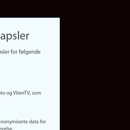
apsler
sler for følgende
pto og VitenTV, som
anonymiserte data for
evelse.