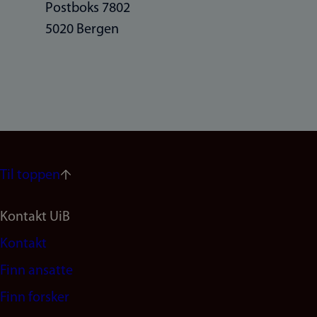
Postboks 7802
5020 Bergen
Til toppen
Footer
Kontakt UiB
Kontakt
navigation
Finn ansatte
(no)
Finn forsker