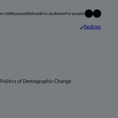
m UiB
Museum
Bibliotek
For studenter
For ansatte
Rediger
he Politics of Demographic Change