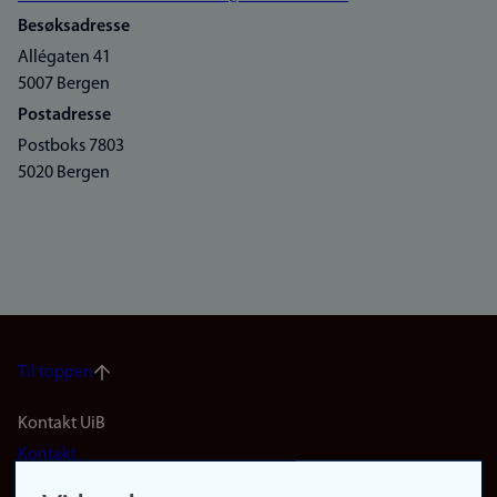
Besøksadresse
Allégaten 41
5007 Bergen
Postadresse
Postboks 7803
5020 Bergen
Til toppen
Footer
Kontakt UiB
Kontakt
navigation
Finn ansatte