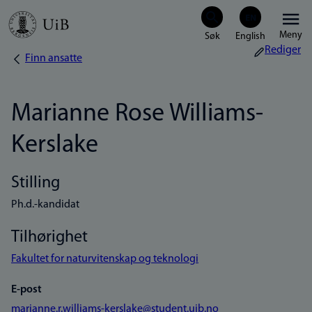
Hopp
Meny
til
Rediger
Finn ansatte
Navigasjonssti
hovedinnhold
Marianne Rose Williams-
Kerslake
Stilling
Ph.d.-kandidat
Tilhørighet
Fakultet for naturvitenskap og teknologi
E-post
marianne.r.williams-kerslake@student.uib.no