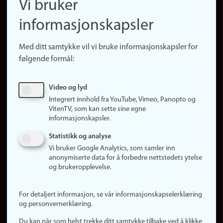
Vi bruker
(no)
Finn forsker
informasjonskapsler
Presse
Snarveier
Med ditt samtykke vil vi bruke informasjonskapsler for
Finn studier
følgende formål:
Ledige stillinger
Sosiale medier
Video og lyd
Facebook
Integrert innhold fra YouTube, Vimeo, Panopto og
Instagram
VitenTV, som kan sette sine egne
informasjonskapsler.
LinkedIn
Snapchat
Statistikk og analyse
Om nettstedet
Vi bruker Google Analytics, som samler inn
anonymiserte data for å forbedre nettstedets ytelse
Informasjonskapsler
og brukeropplevelse.
Oppdater samtykke
(informasjonskapsler)
For detaljert informasjon, se vår informasjonskapselerklæring
Personvern
og personvernerklæring.
Tilgjengelighetserklæring
Du kan når som helst trekke ditt samtykke tilbake ved å klikke