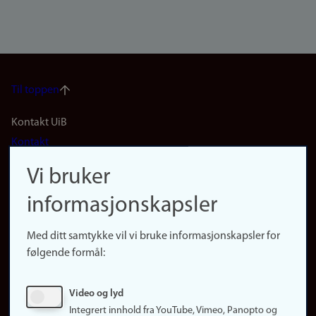
Til toppen
Footer
Kontakt UiB
Kontakt
navigation
Finn ansatte
Vi bruker
(no)
Finn forsker
informasjonskapsler
Presse
Snarveier
Med ditt samtykke vil vi bruke informasjonskapsler for
Finn studier
følgende formål:
Ledige stillinger
Sosiale medier
Video og lyd
Facebook
Integrert innhold fra YouTube, Vimeo, Panopto og