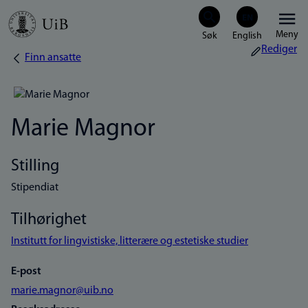
Hopp
Meny
til
Rediger
Finn ansatte
Navigasjonssti
hovedinnhold
Marie Magnor
Stilling
Stipendiat
Tilhørighet
Institutt for lingvistiske, litterære og estetiske studier
E-post
marie.magnor@uib.no