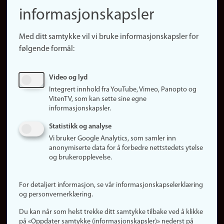
(no)
informasjonskapsler
Presse
Snarveier
Med ditt samtykke vil vi bruke informasjonskapsler for
Finn studier
følgende formål:
Ledige stillinger
Sosiale medier
Video og lyd
Facebook
Integrert innhold fra YouTube, Vimeo, Panopto og
Instagram
VitenTV, som kan sette sine egne
informasjonskapsler.
LinkedIn
Snapchat
Statistikk og analyse
Om nettstedet
Vi bruker Google Analytics, som samler inn
anonymiserte data for å forbedre nettstedets ytelse
Informasjonskapsler
og brukeropplevelse.
Oppdater samtykke
(informasjonskapsler)
For detaljert informasjon, se vår informasjonskapselerklæring
Personvern
og personvernerklæring.
Tilgjengelighetserklæring
Du kan når som helst trekke ditt samtykke tilbake ved å klikke
på «Oppdater samtykke (informasjonskapsler)» nederst på