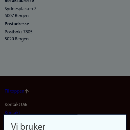
Besøksadresse
Sydnesplassen 7
5007 Bergen
Postadresse
Postboks 7805
5020 Bergen
Til toppen
Footer
Kontakt UiB
Kontakt
navigation
Finn ansatte
Vi bruker
Finn forsker