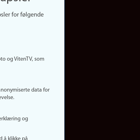
sler for følgende
pto og VitenTV, som
anonymiserte data for
evelse.
erklæring og
d å klikke på