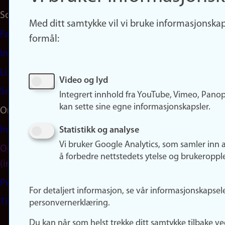
Sosiale medier
Med ditt samtykke vil vi bruke informasjonskap
Facebook
formål:
Instagram
LinkedIn
Video og lyd
Snapchat
Integrert innhold fra YouTube, Vimeo, Pano
kan sette sine egne informasjonskapsler.
Om nettstedet
Informasjonskapsler
Statistikk og analyse
Vi bruker Google Analytics, som samler inn 
Oppdater samtykke
å forbedre nettstedets ytelse og brukeroppl
(informasjonskapsler)
Personvern
For detaljert informasjon, se vår informasjonskapsel
Tilgjengelighetserklæring
personvernerklæring.
Du kan når som helst trekke ditt samtykke tilbake ve