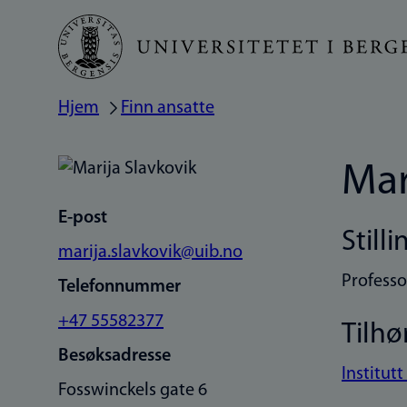
Hopp
til
hovedinnhold
Hjem
Finn ansatte
Navigasjonssti
Mar
E-post
Stilli
marija.slavkovik@uib.no
Professor
Telefonnummer
+47 55582377
Tilhø
Besøksadresse
Institut
Fosswinckels gate 6