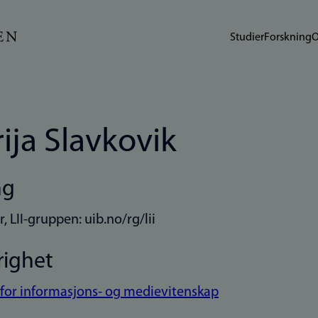
Studier
Forskning
O
ija Slavkovik
ng
, LII-gruppen: uib.no/rg/lii
righet
t for informasjons- og medievitenskap