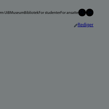
m UiB
Museum
Bibliotek
For studenter
For ansatte
Rediger