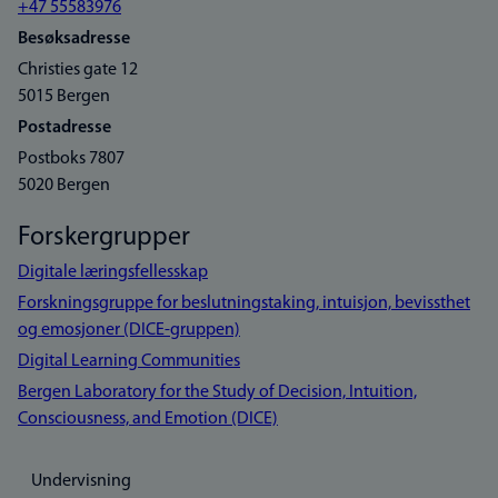
+47 55583976
Besøksadresse
Christies gate 12
5015 Bergen
Postadresse
Postboks 7807
5020 Bergen
Forskergrupper
Digitale læringsfellesskap
Forskningsgruppe for beslutningstaking, intuisjon, bevissthet
og emosjoner (DICE-gruppen)
Digital Learning Communities
Bergen Laboratory for the Study of Decision, Intuition,
Consciousness, and Emotion (DICE)
Undervisning