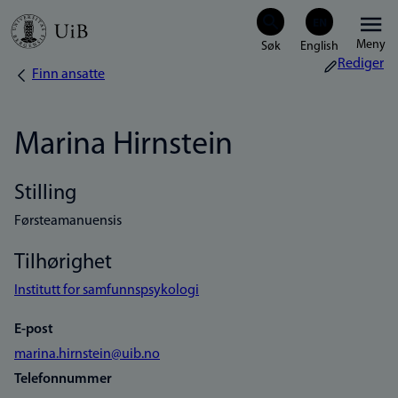
Hopp
Meny
til
Rediger
Finn ansatte
Navigasjonssti
hovedinnhold
Marina Hirnstein
Stilling
Førsteamanuensis
Tilhørighet
Institutt for samfunnspsykologi
E-post
marina.hirnstein@uib.no
Telefonnummer