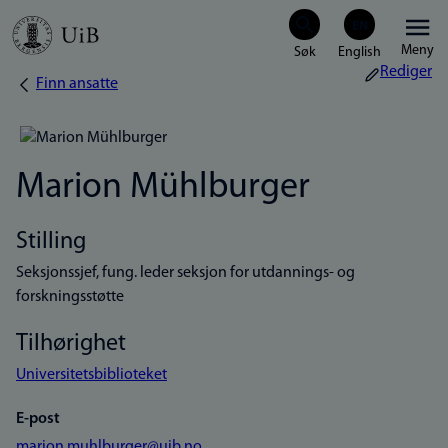
Hopp
Meny
til
Rediger
Finn ansatte
Navigasjonssti
hovedinnhold
Marion Mühlburger
Stilling
Seksjonssjef, fung. leder seksjon for utdannings- og
forskningsstøtte
Tilhørighet
Universitetsbiblioteket
E-post
marion.muhlburger@uib.no