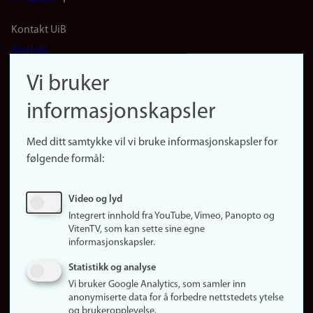
Footer
Kontakt UiB
Kontakt
navigation
Finn ansatte
Vi bruker
(no)
Finn forsker
informasjonskapsler
Presse
Snarveier
Med ditt samtykke vil vi bruke informasjonskapsler for
Finn studier
følgende formål:
Ledige stillinger
Sosiale medier
Video og lyd
Facebook
Integrert innhold fra YouTube, Vimeo, Panopto og
Instagram
VitenTV, som kan sette sine egne
informasjonskapsler.
LinkedIn
Snapchat
Statistikk og analyse
Om nettstedet
Vi bruker Google Analytics, som samler inn
anonymiserte data for å forbedre nettstedets ytelse
Informasjonskapsler
og brukeropplevelse.