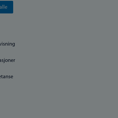
alle
visning
asjoner
tanse