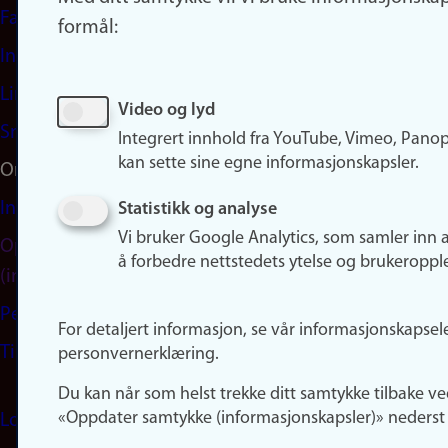
Facebook
formål:
Instagram
LinkedIn
Video og lyd
Snapchat
Integrert innhold fra YouTube, Vimeo, Pano
kan sette sine egne informasjonskapsler.
Om nettstedet
Informasjonskapsler
Statistikk og analyse
Vi bruker Google Analytics, som samler inn 
Oppdater samtykke
å forbedre nettstedets ytelse og brukeroppl
(informasjonskapsler)
Personvern
For detaljert informasjon, se vår informasjonskapsel
Tilgjengelighetserklæring
personvernerklæring.
Du kan når som helst trekke ditt samtykke tilbake ve
«Oppdater samtykke (informasjonskapsler)» nederst 
Logg inn