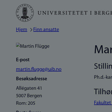
Hopp
til
hovedinnhold
Hjem
Finn ansatte
Navigasjonssti
Mar
E-post
Stilli
martin.flugge@uib.no
Ph.d.-ka
Besøksadresse
Allégaten 41
Tilhø
5007 Bergen
Fakultet
Rom: 205