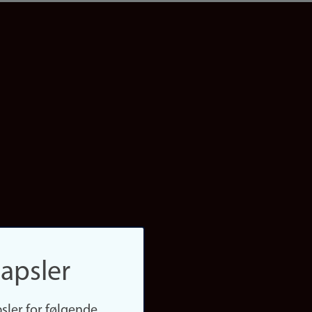
apsler
sler for følgende