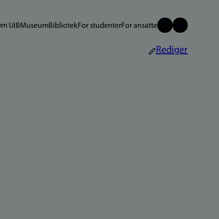
m UiB
Museum
Bibliotek
For studenter
For ansatte
Rediger