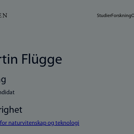
Studier
Forskning
O
tin Flügge
ng
ndidat
righet
 for naturvitenskap og teknologi