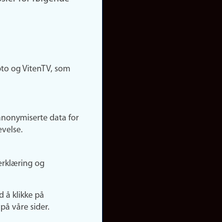
pto og VitenTV, som
anonymiserte data for
evelse.
erklæring og
d å klikke på
på våre sider.