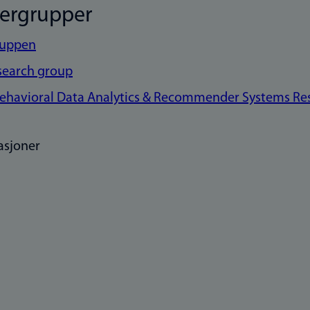
kergrupper
ruppen
search group
Behavioral Data Analytics & Recommender Systems Re
asjoner