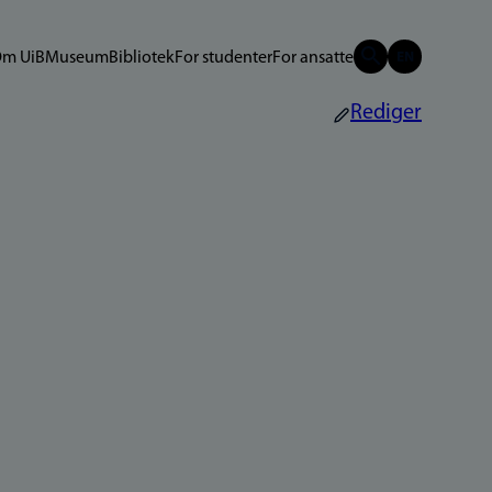
m UiB
Museum
Bibliotek
For studenter
For ansatte
Rediger