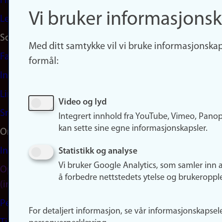
Finn studier
Vi bruker informasjonsk
Ledige stillinger
Sosiale medier
Med ditt samtykke vil vi bruke informasjonskap
Facebook
formål:
Instagram
LinkedIn
Video og lyd
Snapchat
Integrert innhold fra YouTube, Vimeo, Pano
kan sette sine egne informasjonskapsler.
Om nettstedet
Informasjonskapsler
Statistikk og analyse
Vi bruker Google Analytics, som samler inn 
Oppdater samtykke
å forbedre nettstedets ytelse og brukeroppl
(informasjonskapsler)
Personvern
For detaljert informasjon, se vår informasjonskapsel