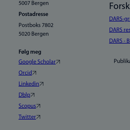
5007 Bergen
Fors
Postadresse
DARS-g
Postboks 7802
DARS re
5020 Bergen
DARS - 
Følg meg
Publik
Google Scholar
Orcid
Linkedin
Dblp
Scopus
Twitter