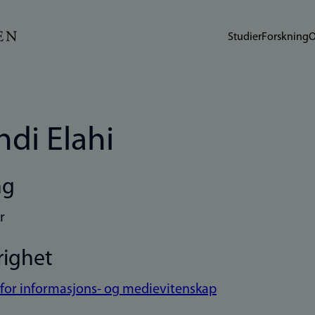
Studier
Forskning
O
di Elahi
ng
r
righet
t for informasjons- og medievitenskap