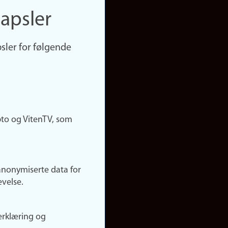
apsler
sler for følgende
pto og VitenTV, som
anonymiserte data for
evelse.
erklæring og