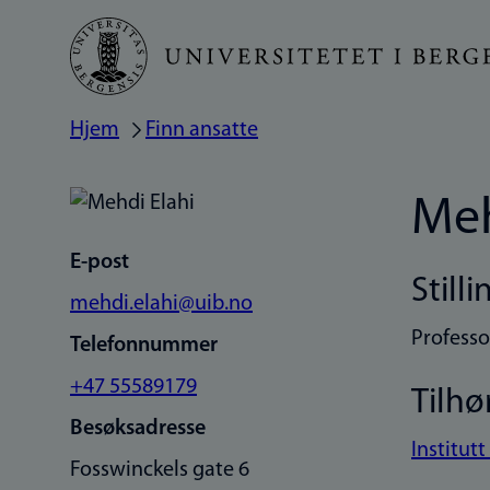
Hopp
til
hovedinnhold
Hjem
Finn ansatte
Navigasjonssti
Meh
E-post
Stilli
mehdi.elahi@uib.no
Professo
Telefonnummer
+47 55589179
Tilhø
Besøksadresse
Institut
Fosswinckels gate 6