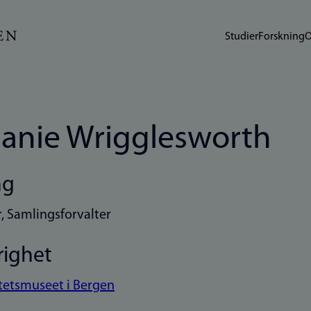
Studier
Forskning
O
anie Wrigglesworth
ng
, Samlingsforvalter
righet
tetsmuseet i Bergen