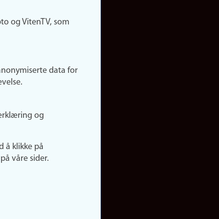
pto og VitenTV, som
anonymiserte data for
evelse.
erklæring og
d å klikke på
på våre sider.