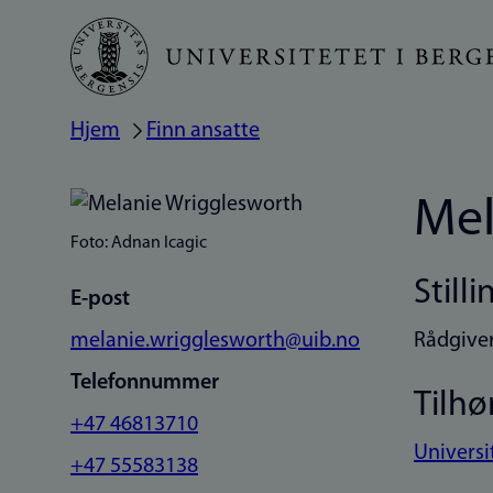
Hopp
til
hovedinnhold
Hjem
Finn ansatte
Navigasjonssti
Mel
Foto: Adnan Icagic
Stilli
E-post
melanie.wrigglesworth@uib.no
Rådgiver
Telefonnummer
Tilhø
+47 46813710
Universi
+47 55583138