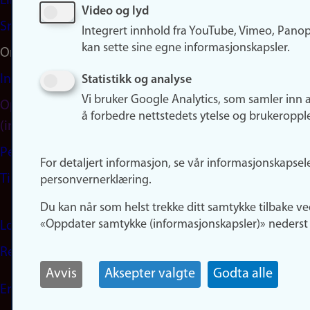
LinkedIn
Video og lyd
Snapchat
Integrert innhold fra YouTube, Vimeo, Pano
kan sette sine egne informasjonskapsler.
Om nettstedet
Informasjonskapsler
Statistikk og analyse
Vi bruker Google Analytics, som samler inn 
Oppdater samtykke
å forbedre nettstedets ytelse og brukeroppl
(informasjonskapsler)
Personvern
For detaljert informasjon, se vår informasjonskapsel
Tilgjengelighetserklæring
personvernerklæring.
Du kan når som helst trekke ditt samtykke tilbake ve
«Oppdater samtykke (informasjonskapsler)» nederst 
Logg inn
Rediger din ansattside
Avvis
Aksepter valgte
Godta alle
English