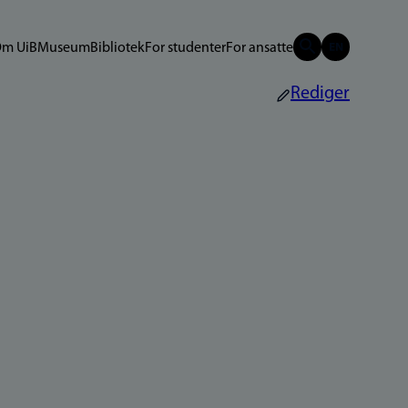
m UiB
Museum
Bibliotek
For studenter
For ansatte
Rediger