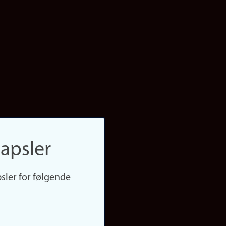
apsler
sler for følgende