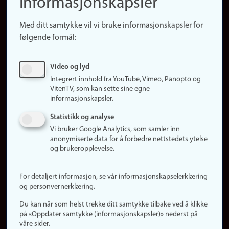
informasjonskapsler
Presse
Snarveier
Med ditt samtykke vil vi bruke informasjonskapsler for
Finn studier
følgende formål:
Ledige stillinger
Sosiale medier
Video og lyd
Facebook
Integrert innhold fra YouTube, Vimeo, Panopto og
Instagram
VitenTV, som kan sette sine egne
informasjonskapsler.
LinkedIn
Snapchat
Statistikk og analyse
Om nettstedet
Vi bruker Google Analytics, som samler inn
anonymiserte data for å forbedre nettstedets ytelse
Informasjonskapsler
og brukeropplevelse.
Oppdater samtykke
(informasjonskapsler)
For detaljert informasjon, se vår informasjonskapselerklæring
Personvern
og personvernerklæring.
Tilgjengelighetserklæring
Du kan når som helst trekke ditt samtykke tilbake ved å klikke
på «Oppdater samtykke (informasjonskapsler)» nederst på
våre sider.
Logg inn