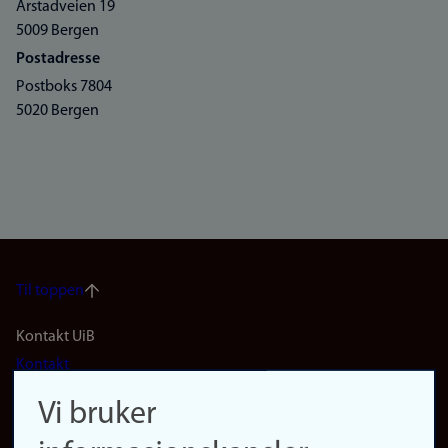
Årstadveien 19
5009 Bergen
Postadresse
Postboks 7804
5020 Bergen
Til toppen
Footer
Kontakt UiB
Kontakt
navigation
Finn ansatte
Vi bruker
(no)
Finn forsker