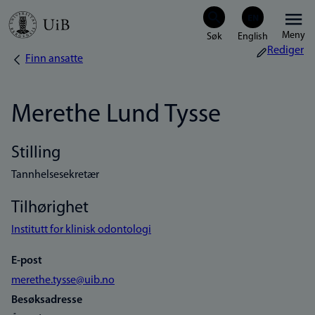
Hopp
Meny
til
Rediger
Finn ansatte
Navigasjonssti
hovedinnhold
Merethe Lund Tysse
Stilling
Tannhelsesekretær
Tilhørighet
Institutt for klinisk odontologi
E-post
merethe.tysse@uib.no
Besøksadresse