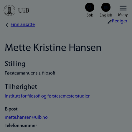
Hopp
Meny
til
Rediger
Finn ansatte
Navigasjonssti
hovedinnhold
Mette Kristine Hansen
Stilling
Førsteamanuensis, filosofi
Tilhørighet
Institutt for filosofi og førstesemesterstudier
E-post
mette.hansen@uib.no
Telefonnummer