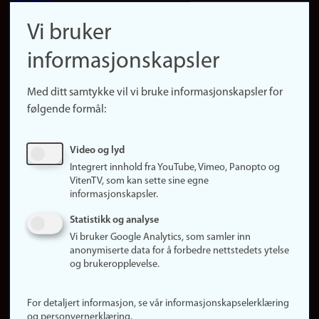
navigation
Finn ansatte
Vi bruker
(no)
Finn forsker
informasjonskapsler
Presse
Snarveier
Med ditt samtykke vil vi bruke informasjonskapsler for
Finn studier
følgende formål:
Ledige stillinger
Sosiale medier
Video og lyd
Facebook
Integrert innhold fra YouTube, Vimeo, Panopto og
Instagram
VitenTV, som kan sette sine egne
informasjonskapsler.
LinkedIn
Snapchat
Statistikk og analyse
Om nettstedet
Vi bruker Google Analytics, som samler inn
anonymiserte data for å forbedre nettstedets ytelse
Informasjonskapsler
og brukeropplevelse.
Oppdater samtykke
(informasjonskapsler)
For detaljert informasjon, se vår informasjonskapselerklæring
Personvern
og personvernerklæring.