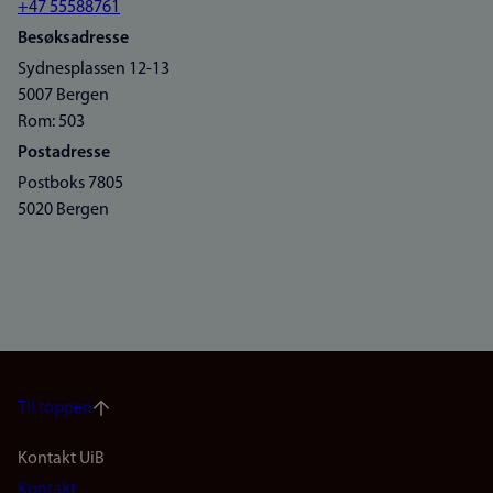
+47 55588761
Besøksadresse
Sydnesplassen 12-13
5007 Bergen
Rom: 503
Postadresse
Postboks 7805
5020 Bergen
Til toppen
Footer
Kontakt UiB
Kontakt