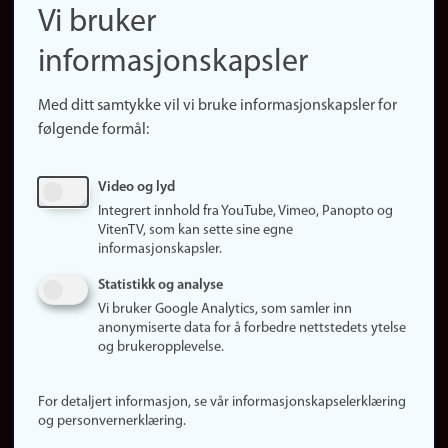
Finn ansatte
Vi bruker
(no)
Finn forsker
informasjonskapsler
Presse
Snarveier
Med ditt samtykke vil vi bruke informasjonskapsler for
Finn studier
følgende formål:
Ledige stillinger
Sosiale medier
Video og lyd
Facebook
Integrert innhold fra YouTube, Vimeo, Panopto og
Instagram
VitenTV, som kan sette sine egne
informasjonskapsler.
LinkedIn
Snapchat
Statistikk og analyse
Om nettstedet
Vi bruker Google Analytics, som samler inn
anonymiserte data for å forbedre nettstedets ytelse
Informasjonskapsler
og brukeropplevelse.
Oppdater samtykke
(informasjonskapsler)
For detaljert informasjon, se vår informasjonskapselerklæring
Personvern
og personvernerklæring.
Tilgjengelighetserklæring