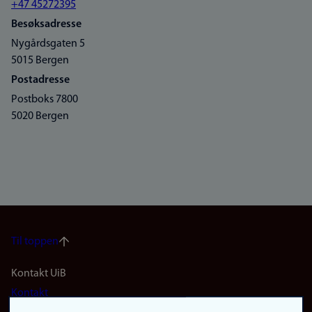
+47 45272395
Besøksadresse
Nygårdsgaten 5
5015 Bergen
Postadresse
Postboks 7800
5020 Bergen
Til toppen
Footer
Kontakt UiB
Kontakt
navigation