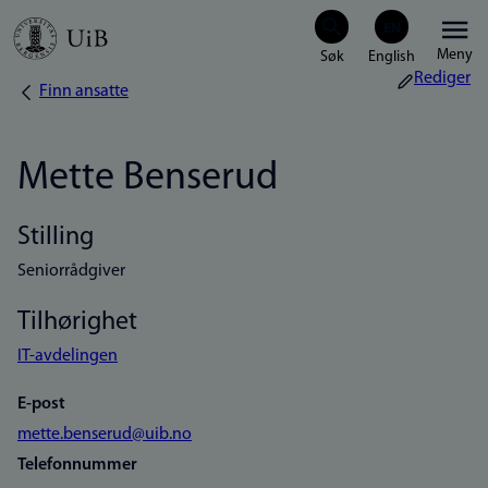
Hopp
Meny
til
Rediger
Finn ansatte
Navigasjonssti
hovedinnhold
Mette Benserud
Stilling
Seniorrådgiver
Tilhørighet
IT-avdelingen
E-post
mette.benserud@uib.no
Telefonnummer