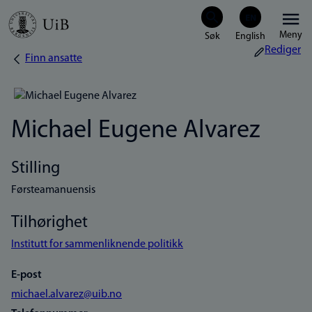
Hopp
Meny
til
Rediger
Finn ansatte
Navigasjonssti
hovedinnhold
Michael Eugene Alvarez
Stilling
Førsteamanuensis
Tilhørighet
Institutt for sammenliknende politikk
E-post
michael.alvarez@uib.no