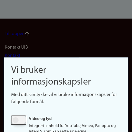
Til toppen
Footer
Kontakt UiB
Kontakt
navigation
Finn ansatte
Vi bruker
(no)
Finn forsker
informasjonskapsler
Presse
Snarveier
Med ditt samtykke vil vi bruke informasjonskapsler for
Finn studier
følgende formål:
Ledige stillinger
Sosiale medier
Video og lyd
Facebook
Integrert innhold fra YouTube, Vimeo, Panopto og
Instagram
VitenTV, som kan sette sine egne