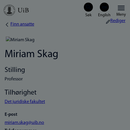
Hopp
Meny
til
Rediger
Finn ansatte
Navigasjonssti
hovedinnhold
Miriam Skag
Stilling
Professor
Tilhørighet
Det juridiske fakultet
E-post
miriam.skag@uib.no