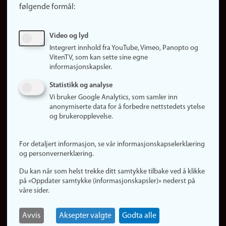
følgende formål:
Ledige stillinger
Sosiale medier
Video og lyd
Facebook
Integrert innhold fra YouTube, Vimeo, Panopto og
Instagram
VitenTV, som kan sette sine egne
informasjonskapsler.
LinkedIn
Snapchat
Statistikk og analyse
Om nettstedet
Vi bruker Google Analytics, som samler inn
anonymiserte data for å forbedre nettstedets ytelse
Informasjonskapsler
og brukeropplevelse.
Oppdater samtykke
(informasjonskapsler)
For detaljert informasjon, se vår informasjonskapselerklæring
Personvern
og personvernerklæring.
Tilgjengelighetserklæring
Du kan når som helst trekke ditt samtykke tilbake ved å klikke
på «Oppdater samtykke (informasjonskapsler)» nederst på
våre sider.
Logg inn
Rediger din ansattside
Avvis
Aksepter valgte
Godta alle