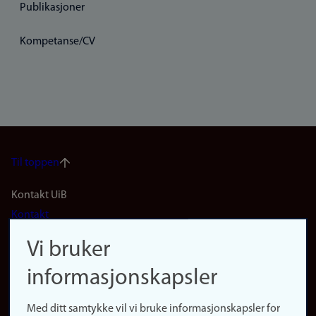
Publikasjoner
Kompetanse/CV
Til toppen
Footer
Kontakt UiB
Kontakt
navigation
Finn ansatte
Vi bruker
(no)
Finn forsker
informasjonskapsler
Presse
Snarveier
Med ditt samtykke vil vi bruke informasjonskapsler for
Finn studier