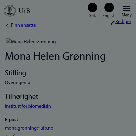
Hopp
Meny
til
Rediger
Finn ansatte
Navigasjonssti
hovedinnhold
Mona Helen Grønning
Stilling
Overingeniør
Tilhørighet
Institutt for biomedisin
E-post
mona.gronning@uib.no