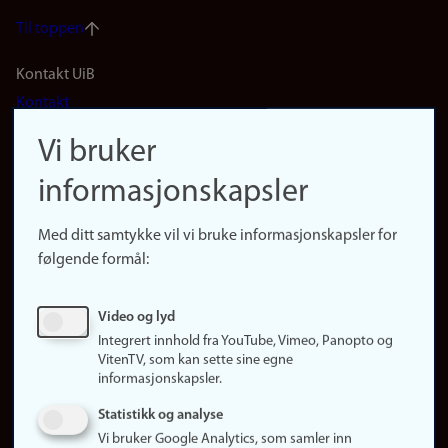
Til toppen
Footer
Kontakt UiB
Kontakt
navigation
Finn ansatte
Vi bruker
(no)
Finn forsker
informasjonskapsler
Presse
Snarveier
Med ditt samtykke vil vi bruke informasjonskapsler for
Finn studier
følgende formål:
Ledige stillinger
Sosiale medier
Video og lyd
Facebook
Integrert innhold fra YouTube, Vimeo, Panopto og
Instagram
VitenTV, som kan sette sine egne
informasjonskapsler.
LinkedIn
Snapchat
Statistikk og analyse
Om nettstedet
Vi bruker Google Analytics, som samler inn