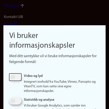
Til toppen
Footer
Kontakt UiB
Kontakt
navigation
Finn ansatte
Vi bruker
(no)
Finn forsker
informasjonskapsler
Presse
Snarveier
Med ditt samtykke vil vi bruke informasjonskapsler for
Finn studier
følgende formål:
Ledige stillinger
Sosiale medier
Video og lyd
Facebook
Integrert innhold fra YouTube, Vimeo, Panopto og
Instagram
VitenTV, som kan sette sine egne
informasjonskapsler.
LinkedIn
Snapchat
Statistikk og analyse
Om nettstedet
Vi bruker Google Analytics, som samler inn