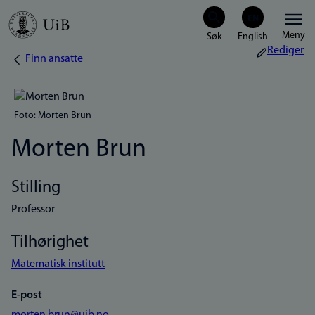
Hopp
Meny
til
Rediger
Finn ansatte
Navigasjonssti
hovedinnhold
Foto: Morten Brun
Morten Brun
Stilling
Professor
Tilhørighet
Matematisk institutt
E-post