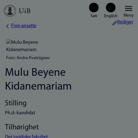
Hopp
Meny
til
Rediger
Finn ansatte
Navigasjonssti
hovedinnhold
Foto: Andre Kvalvågnes
Mulu Beyene
Kidanemariam
Stilling
Ph.d.-kandidat
Tilhørighet
Det juridiske fakultet