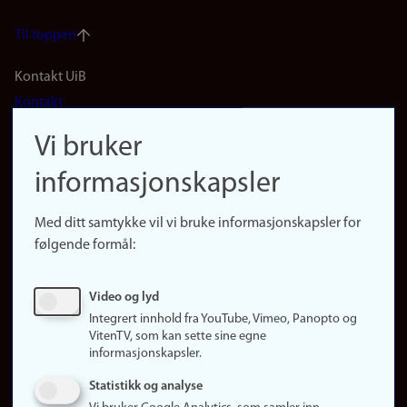
Til toppen
Footer
Kontakt UiB
Kontakt
navigation
Finn ansatte
Vi bruker
(no)
Finn forsker
informasjonskapsler
Presse
Snarveier
Med ditt samtykke vil vi bruke informasjonskapsler for
Finn studier
følgende formål:
Ledige stillinger
Sosiale medier
Video og lyd
Facebook
Integrert innhold fra YouTube, Vimeo, Panopto og
Instagram
VitenTV, som kan sette sine egne
informasjonskapsler.
LinkedIn
Snapchat
Statistikk og analyse