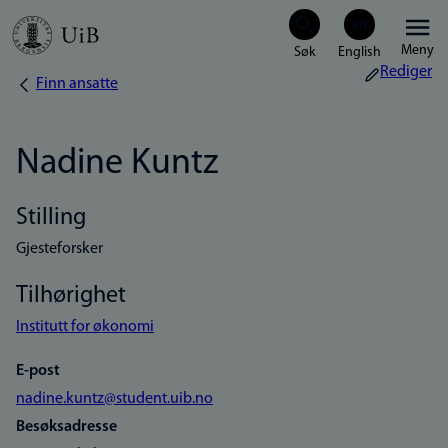
Hopp
Meny
til
Rediger
Finn ansatte
Navigasjonssti
hovedinnhold
Nadine Kuntz
Stilling
Gjesteforsker
Tilhørighet
Institutt for økonomi
E-post
nadine.kuntz@student.uib.no
Besøksadresse