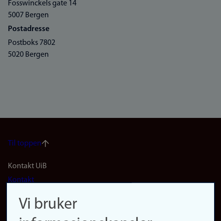
Fosswinckels gate 14
5007 Bergen
Postadresse
Postboks 7802
5020 Bergen
Til toppen
Footer
Kontakt UiB
Kontakt
navigation
Finn ansatte
Vi bruker
(no)
Finn forsker