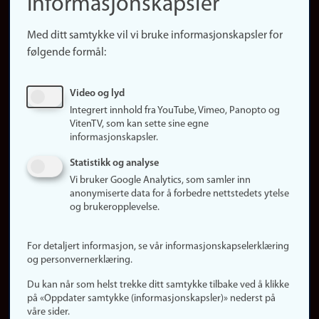
informasjonskapsler
Presse
Snarveier
Med ditt samtykke vil vi bruke informasjonskapsler for
Finn studier
følgende formål:
Ledige stillinger
Sosiale medier
Video og lyd
Facebook
Integrert innhold fra YouTube, Vimeo, Panopto og
Instagram
VitenTV, som kan sette sine egne
informasjonskapsler.
LinkedIn
Snapchat
Statistikk og analyse
Om nettstedet
Vi bruker Google Analytics, som samler inn
anonymiserte data for å forbedre nettstedets ytelse
Informasjonskapsler
og brukeropplevelse.
Oppdater samtykke
(informasjonskapsler)
For detaljert informasjon, se vår informasjonskapselerklæring
Personvern
og personvernerklæring.
Tilgjengelighetserklæring
Du kan når som helst trekke ditt samtykke tilbake ved å klikke
på «Oppdater samtykke (informasjonskapsler)» nederst på
våre sider.
Logg inn